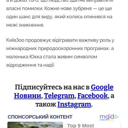
а й доказ того, що людство здатне виправляти
власні помилки. Кожне нове зубреня — це ще
один шанс для виду, який колись опинився на
межі зникнення.
КиївЗоо продовжує відігравати важливу роль у
міжнародних природоохоронних програмах, а
маленька Юкка стала живим символом
відродження та надії.
Підписуйтесь на нас в
Google
Новини
,
Telegram
,
Facebook
, а
також
Instagram
.