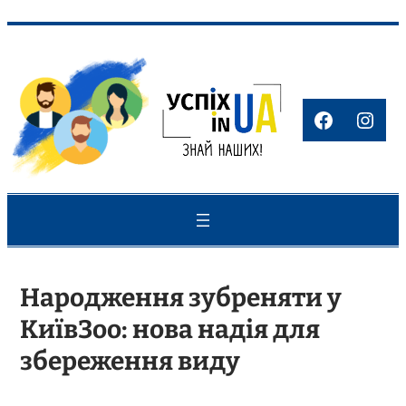
Перейти
до
вмісту
Faceboo
Inst
Народження зубреняти у
КиївЗоо: нова надія для
збереження виду