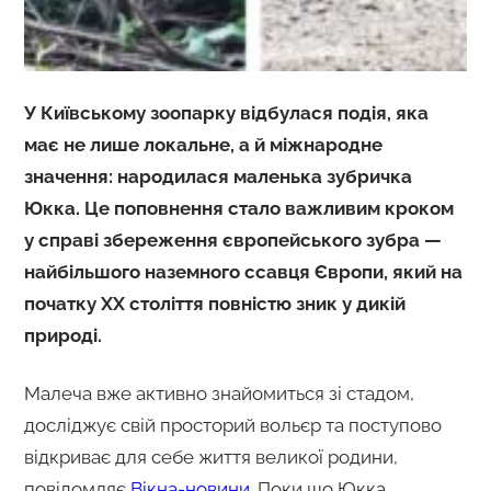
У Київському зоопарку відбулася подія, яка
має не лише локальне, а й міжнародне
значення: народилася маленька зубричка
Юкка. Це поповнення стало важливим кроком
у справі збереження європейського зубра —
найбільшого наземного ссавця Європи, який на
початку ХХ століття повністю зник у дикій
природі.
Малеча вже активно знайомиться зі стадом,
досліджує свій просторий вольєр та поступово
відкриває для себе життя великої родини,
повідомляє
Вікна-новини
. Поки що Юкка