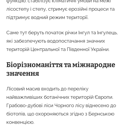
функцію: стабілізує кліматичні умови на межі
лісостепу і степу, стримує ерозійні процеси та
підтримує водний режим території.
Саме тут беруть початок річки Інгул та Інгулець,
які забезпечують водопостачання значних
територій Центральної та Південної України.
Біорізноманіття та міжнародне
значення
Лісовий масив входить до переліку
найважливіших ботанічних територій Європи.
Грабово-дубові ліси Чорного лісу віднесено до
біотопів, що охороняються згідно з Бернською
конвенцією.