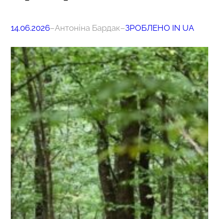
14.06.2026
–
Антоніна Бардак
–
ЗРОБЛЕНО IN UA