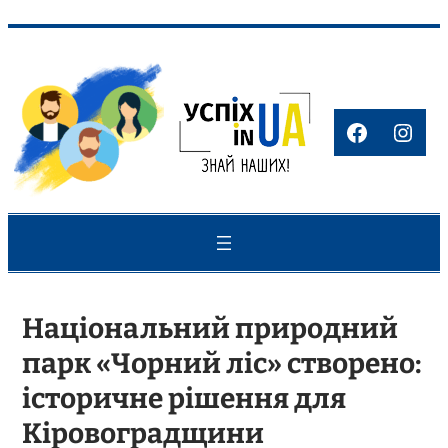
Перейти
до
вмісту
Faceboo
Inst
Національний природний
парк «Чорний ліс» створено:
історичне рішення для
Кіровоградщини