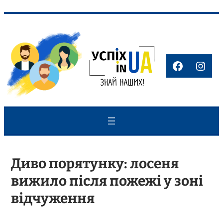
Перейти
до
вмісту
Faceboo
Inst
Диво порятунку: лосеня
вижило після пожежі у зоні
відчуження