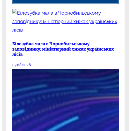
Білозубка мала в Чорнобильському
заповіднику: мініатюрний хижак українських
лісів
07.08.2026