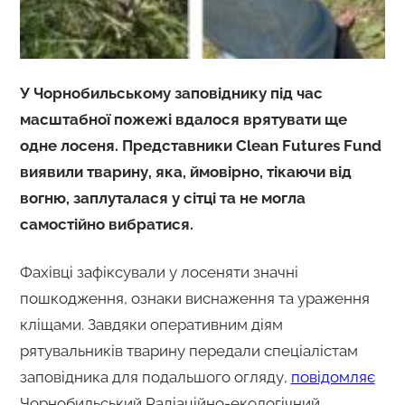
У Чорнобильському заповіднику під час
масштабної пожежі вдалося врятувати ще
одне лосеня. Представники Clean Futures Fund
виявили тварину, яка, ймовірно, тікаючи від
вогню, заплуталася у сітці та не могла
самостійно вибратися.
Фахівці зафіксували у лосеняти значні
пошкодження, ознаки виснаження та ураження
кліщами. Завдяки оперативним діям
рятувальників тварину передали спеціалістам
заповідника для подальшого огляду,
повідомляє
Чорнобильський Радіаційно-екологічний