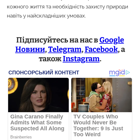
кожного життя та необхідність захисту природи
навіть у найскладніших умовах.
Підписуйтесь на нас в
Google
Новини
,
Telegram
,
Facebook
, а
також
Instagram
.