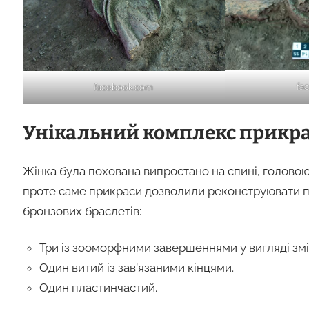
fa
facebook.com
Унікальний комплекс прикр
Жінка була похована випростано на спині, головою 
проте саме прикраси дозволили реконструювати п
бронзових браслетів:
Три із зооморфними завершеннями у вигляді змії
Один витий із зав’язаними кінцями.
Один пластинчастий.