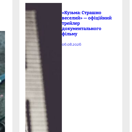
«Кузьма: Страшно
веселий» — офіційний
трейлер
документального
фільму
06.08.2026