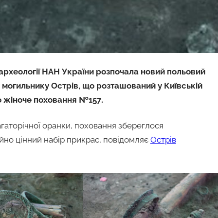
 археології НАН України розпочала новий польовий
у могильнику Острів, що розташований у Київській
 жіноче поховання №157.
гаторічної оранки, поховання збереглося
но цінний набір прикрас, повідомляє
Острів