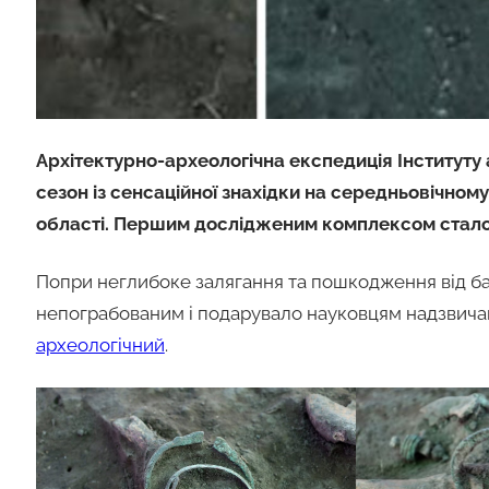
Архітектурно-археологічна експедиція Інституту
сезон із сенсаційної знахідки на середньовічном
області. Першим дослідженим комплексом стало
Попри неглибоке залягання та пошкодження від ба
непограбованим і подарувало науковцям надзвичай
археологічний
.