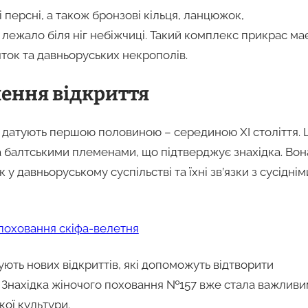
 персні, а також бронзові кільця, ланцюжок,
лежало біля ніг небіжчиці. Такий комплекс прикрас ма
яток та давньоруських некрополів.
чення відкриття
 датують першою половиною – серединою XI століття. 
а балтськими племенами, що підтверджує знахідка. Вон
у давньоруському суспільстві та їхні зв’язки з сусіднім
поховання скіфа-велетня
ють нових відкриттів, які допоможуть відтворити
я. Знахідка жіночого поховання №157 вже стала важлив
кої культури.