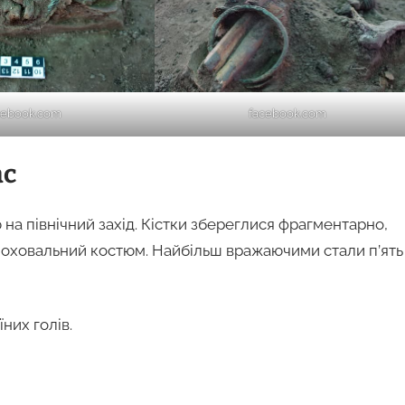
cebook.com
facebook.com
ас
на північний захід. Кістки збереглися фрагментарно,
оховальний костюм. Найбільш вражаючими стали п’ять
них голів.