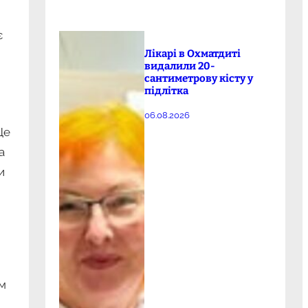
є
Лікарі в Охматдиті
видалили 20-
сантиметрову кісту у
підлітка
06.08.2026
Це
а
и
им