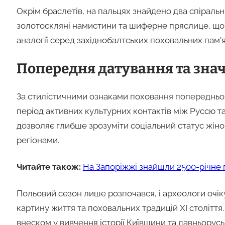
Окрім браслетів, на пальцях знайдено два спіральні
золотоскляні намистини та шиферне пряслице, що 
аналогії серед західнобалтських поховальних пам’
Попередня датування та зна
За стилістичними ознаками поховання попередньо
період активних культурних контактів між Руссю т
дозволяє глибше зрозуміти соціальний статус жінок 
регіонами.
Читайте також:
На Запоріжжі знайшли 2500-річне 
Польовий сезон лише розпочався, і археологи очіку
картину життя та поховальних традицій XI столітт
внеском у вивчення історії Київщини та давньорусь