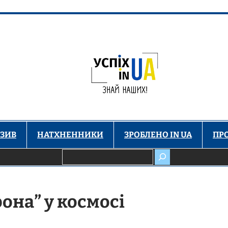
ЗИВ
НАТХНЕННИКИ
ЗРОБЛЕНО IN UA
ПР
Пошук
она” у космосі