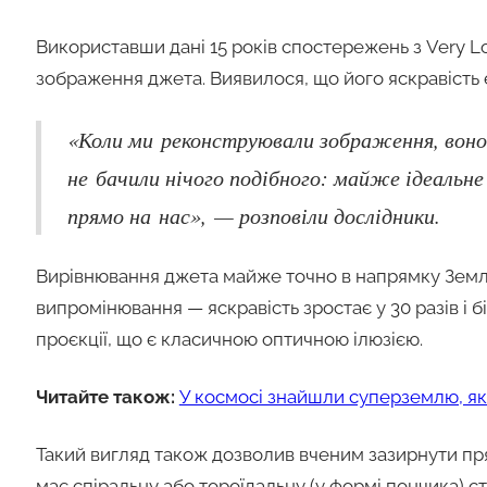
Використавши дані 15 років спостережень з Very Lo
зображення джета. Виявилося, що його яскравість є
«Коли ми реконструювали зображення, воно
не бачили нічого подібного: майже ідеальн
прямо на нас», — розповіли дослідники.
Вирівнювання джета майже точно в напрямку Земл
випромінювання — яскравість зростає у 30 разів і 
проєкції, що є класичною оптичною ілюзією.
Читайте також:
У космосі знайшли суперземлю, яка
Такий вигляд також дозволив вченим зазирнути пр
має спіральну або тороїдальну (у формі пончика) с