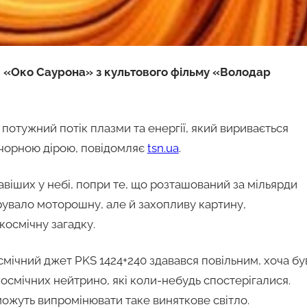
є «Око Саурона» з культового фільму «Володар
 потужний потік плазми та енергії, який виривається
 чорною дірою, повідомляє
tsn.ua
.
авіших у небі, попри те, що розташований за мільярди
арувало моторошну, але й захопливу картину,
космічну загадку.
мічний джет PKS 1424+240 здавався повільним, хоча бу
осмічних нейтрино, які коли-небудь спостерігалися.
ожуть випромінювати таке виняткове світло.