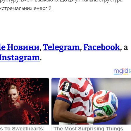
екстремальних енергій.
le Новини
,
Telegram
,
Facebook
, а
Instagram
.