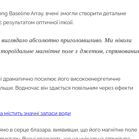
ng Baseline Array, вчені змогли створити детальне
 результатом оптичної ілюзії.
 виглядало абсолютно приголомшливо. Ми ніколи
е тороїдальне магнітне поле з джетом, спрямовани
і драматично посилює його високоенергетичне
більше. Водночас він здається повільним через ефекти
 містить значні запаси води
ямо в серце блазара, виявивши, що його магнітне поле
труктуру. Вчені вважають, що ця унікальна структура