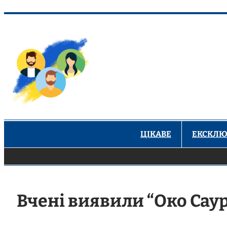
Перейти
до
вмісту
ЦІКАВЕ
ЕКСКЛЮ
Вчені виявили “Око Саур