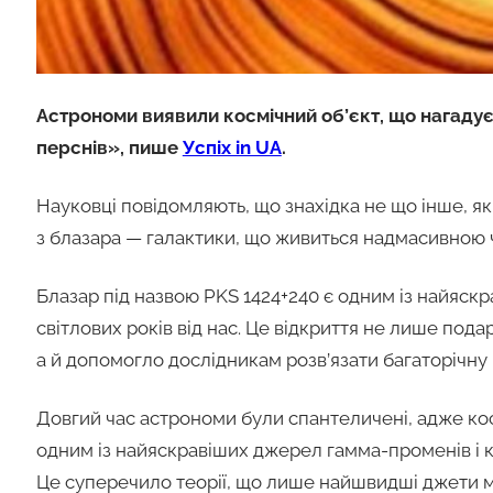
Астрономи виявили космічний об’єкт, що нагаду
перснів», пише
Успіх in UA
.
Науковці повідомляють, що знахідка не що інше, як
з блазара — галактики, що живиться надмасивною
Блазар під назвою PKS 1424+240 є одним із найяскр
світлових років від нас. Це відкриття не лише под
а й допомогло дослідникам розв’язати багаторічну 
Довгий час астрономи були спантеличені, адже кос
одним із найяскравіших джерел гамма-променів і к
Це суперечило теорії, що лише найшвидші джети м