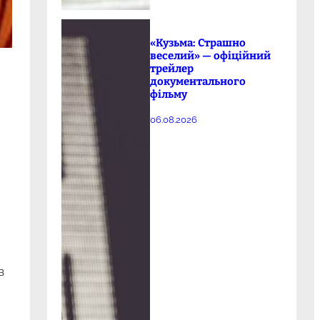
«Кузьма: Страшно
веселий» — офіційний
трейлер
документального
фільму
06.08.2026
в