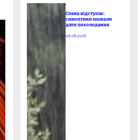
Спека відступає:
синоптики назвали
дати похолодання
06.08.2026