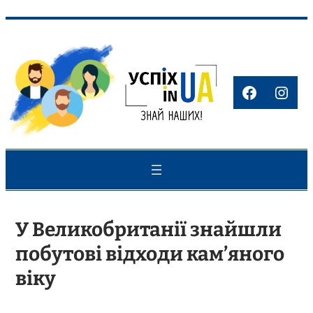
Перейти
до
вмісту
Faceboo
Inst
У Великобританії знайшли
побутові відходи кам’яного
віку