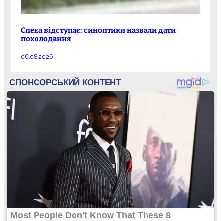
Спека відступає: синоптики назвали дати
похолодання
06.08.2026