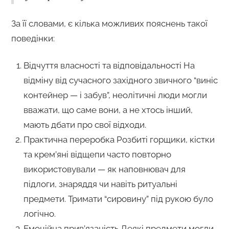
За її словами, є кілька можливих пояснень такої
поведінки:
Відчуття власності та відповідальності На
відміну від сучасного західного звичного “виніс
контейнер — і забув”, неолітичні люди могли
вважати, що саме вони, а не хтось інший,
мають дбати про свої відходи.
Практична переробка Розбиті горщики, кістки
та крем’яні відщепи часто повторно
використовували — як наповнювач для
підлоги, знаряддя чи навіть ритуальні
предмети. Тримати “сировину” під рукою було
логічно.
Емоційна прив’язаність Деякі предмети могли