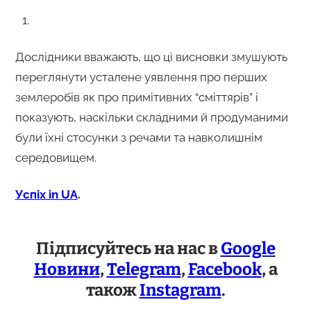
Дослідники вважають, що ці висновки змушують
переглянути усталене уявлення про перших
землеробів як про примітивних “сміттярів” і
показують, наскільки складними й продуманими
були їхні стосунки з речами та навколишнім
середовищем.
Успіх in UA
.
Підписуйтесь на нас в
Google
Новини
,
Telegram
,
Facebook
, а
також
Instagram
.