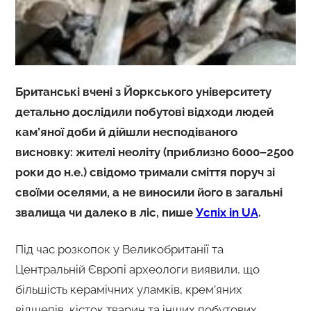
Британські вчені з Йоркського університету
детально дослідили побутові відходи людей
кам’яної доби й дійшли несподіваного
висновку: жителі неоліту (приблизно 6000–2500
роки до н.е.) свідомо тримали сміття поруч зі
своїми оселями, а не виносили його в загальні
звалища чи далеко в ліс, пише
Успіх in UA
.
Під час розкопок у Великобританії та
Центральній Європі археологи виявили, що
більшість керамічних уламків, крем’яних
відщепів, кісток тварин та інших побутових