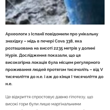
Археологи з Іспанії повідомили про унікальну
знахідку – мідь в печері Cova 338, яка
розташована на висоті 2235 метрів у долині
Нурія. Дослідження показали, що ця
високогірна локація була місцем регулярного
проживання людей протягом тисячоліть – від V
тисячоліття до н.е. і аж до кінця І тисячоліття до
н.е.
Це відкриття спростовує давню гіпотезу, що
високі гори були лише маргінальними