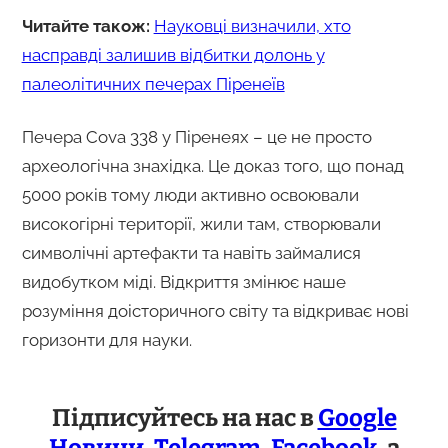
Читайте також:
Науковці визначили, хто
насправді залишив відбитки долонь у
палеолітичних печерах Піренеїв
Печера Cova 338 у Піренеях – це не просто
археологічна знахідка. Це доказ того, що понад
5000 років тому люди активно освоювали
високогірні території, жили там, створювали
символічні артефакти та навіть займалися
видобутком міді. Відкриття змінює наше
розуміння доісторичного світу та відкриває нові
горизонти для науки.
Підписуйтесь на нас в
Google
Новини
,
Telegram
,
Facebook
, а