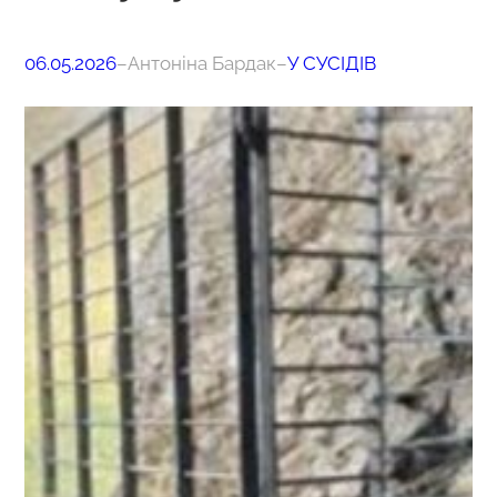
06.05.2026
–
Антоніна Бардак
–
У СУСІДІВ