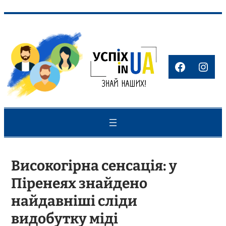
Перейти
до
вмісту
Faceboo
Inst
Високогірна сенсація: у
Піренеях знайдено
найдавніші сліди
видобутку міді