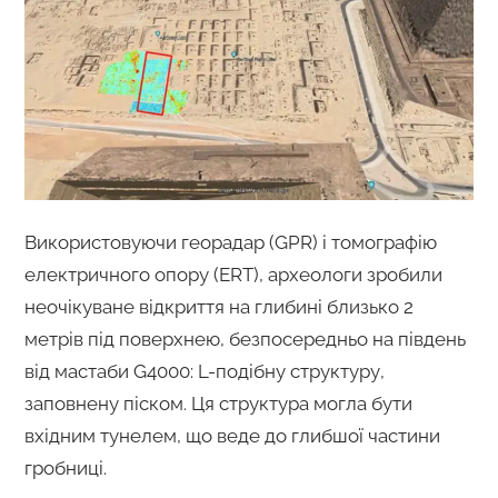
Використовуючи георадар (GPR) і томографію
електричного опору (ERT), археологи зробили
неочікуване відкриття на глибині близько 2
метрів під поверхнею, безпосередньо на південь
від мастаби G4000: L-подібну структуру,
заповнену піском. Ця структура могла бути
вхідним тунелем, що веде до глибшої частини
гробниці.