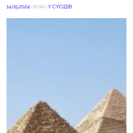
14.05.2024
–
Успіх
–
У СУСІДІВ