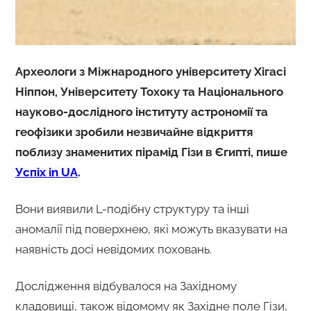
Археологи з Міжнародного університету Хігасі
Ніппон, Університету Тохоку та Національного
науково-дослідного інституту астрономії та
геофізики зробили незвичайне відкриття
поблизу знаменитих пірамід Гізи в Єгипті, пише
Успіх in UA
.
Вони виявили L-подібну структуру та інші
аномалії під поверхнею, які можуть вказувати на
наявність досі невідомих поховань.
Дослідження відбувалося на Західному
кладовищі, також відомому як Західне поле Гізи,