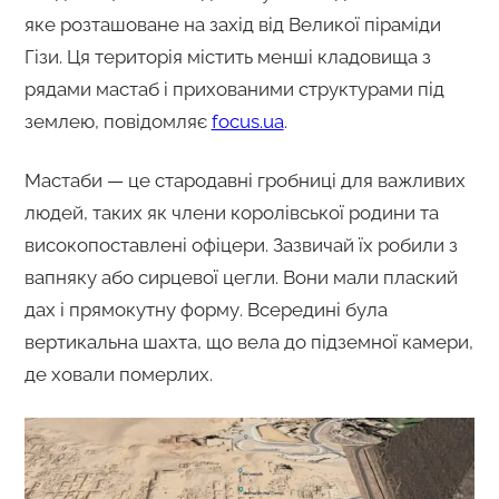
яке розташоване на захід від Великої піраміди
Гізи. Ця територія містить менші кладовища з
рядами мастаб і прихованими структурами під
землею, повідомляє
focus.ua
.
Мастаби — це стародавні гробниці для важливих
людей, таких як члени королівської родини та
високопоставлені офіцери. Зазвичай їх робили з
вапняку або сирцевої цегли. Вони мали плаский
дах і прямокутну форму. Всередині була
вертикальна шахта, що вела до підземної камери,
де ховали померлих.