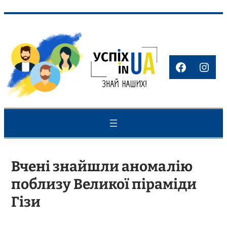
Перейти
до
вмісту
Faceboo
Inst
Вчені знайшли аномалію
поблизу Великої піраміди
Гізи