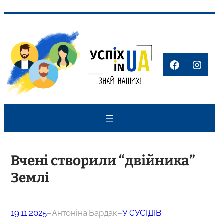
Перейти
до
вмісту
Faceboo
Inst
Вчені створили “двійника”
Землі
19.11.2025
–
Антоніна Бардак
–
У СУСІДІВ