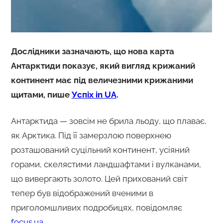
Дослідники зазначають, що нова карта
Антарктиди показує, який вигляд крижаний
континент має під величезними крижаними
щитами, пише
Успіх in UA
.
Антарктида — зовсім не брила льоду, що плаває,
як Арктика. Під її замерзлою поверхнею
розташований суцільний континент, усіяний
горами, скелястими ландшафтами і вулканами,
що вивергають золото. Цей прихований світ
тепер був відображений вченими в
приголомшливих подробицях, повідомляє
focus.ua
.