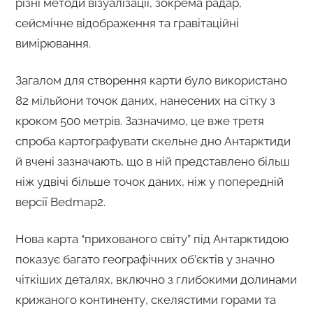
різні методи візуалізації, зокрема радар,
сейсмічне відображення та гравітаційні
вимірювання.
Загалом для створення карти було використано
82 мільйони точок даних, нанесених на сітку з
кроком 500 метрів. Зазначимо, це вже третя
спроба картографувати скельне дно Антарктиди
й вчені зазначають, що в ній представлено більш
ніж удвічі більше точок даних, ніж у попередній
версії Bedmap2.
Нова карта “прихованого світу” під Антарктидою
показує багато географічних об’єктів у значно
чіткіших деталях, включно з глибокими долинами
крижаного континенту, скелястими горами та