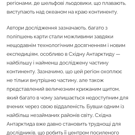
регіонами, де шельфові льодовики, що плавають,
виступають над океаном на краю континенту.
Автори дослідження зазначають, багато з
поліпшень карти стали можливими завдяки
нещодавнім технологічним досягненням і новим
експедиціям, особливо в Східну Антарктиду —
найбільшу і найменш досліджену частину
континенту. Зазначимо, що цей регіон охоплює
не тільки внутрішню частину, але також
представлений величезним крижаним щитом,
який багато в чому залишається недоступним для
вчених через свою віддаленість. Бувши одним із
найбільш незайманих районів світу, Східна
Антарктида вже давно становить труднощі для
дослідників, що робить її центром посиленого