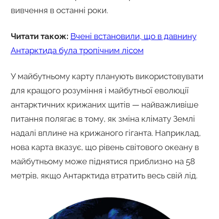
вивчення в останні роки.
Читати також:
Вчені встановили, що в давнину
Антарктида була тропічним лісом
У майбутньому карту планують використовувати
для кращого розуміння і майбутньої еволюції
антарктичних крижаних щитів — найважливіше
питання полягає в тому, як зміна клімату Землі
надалі вплине на крижаного гіганта. Наприклад,
нова карта вказує, що рівень світового океану в
майбутньому може піднятися приблизно на 58
метрів, якщо Антарктида втратить весь свій лід.