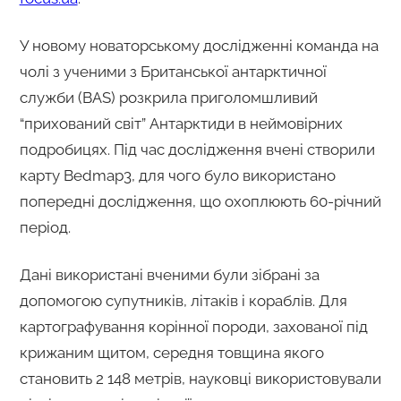
У новому новаторському дослідженні команда на
чолі з ученими з Британської антарктичної
служби (BAS) розкрила приголомшливий
“прихований світ” Антарктиди в неймовірних
подробицях. Під час дослідження вчені створили
карту Bedmap3, для чого було використано
попередні дослідження, що охоплюють 60-річний
період.
Дані використані вченими були зібрані за
допомогою супутників, літаків і кораблів. Для
картографування корінної породи, захованої під
крижаним щитом, середня товщина якого
становить 2 148 метрів, науковці використовували