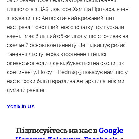
гляціолога з BAS, доктора Хаміша Прітчара, вчені
з’ясували, що Антарктичний крижаний щит
насправді товстіший, ніж спочатку припускали
вчені, і має більший об’єм льоду, що спочиває на
скельній основі континенту. Це підвищує ризик
танення льоду через вторгнення теплої
океанської води, яке відбувається на околицях
континенту. По суті, Bedmap3 показує нам, що у
нас є трохи більш вразлива Антарктида, ніж ми
думали раніше.
Успіх in UA
Підписуйтесь на нас в
Google