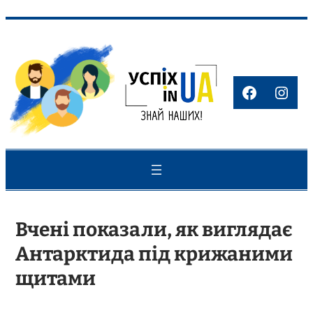
Перейти
до
вмісту
Faceboo
Inst
Вчені показали, як виглядає
Антарктида під крижаними
щитами