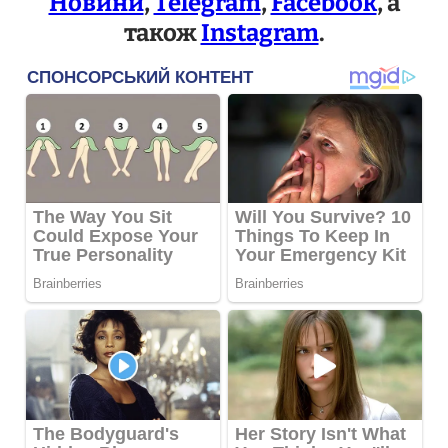
Новини
,
Telegram
,
Facebook
, а
також
Instagram
.