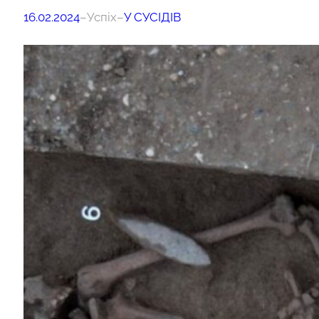
16.02.2024
–
Успіх
–
У СУСІДІВ