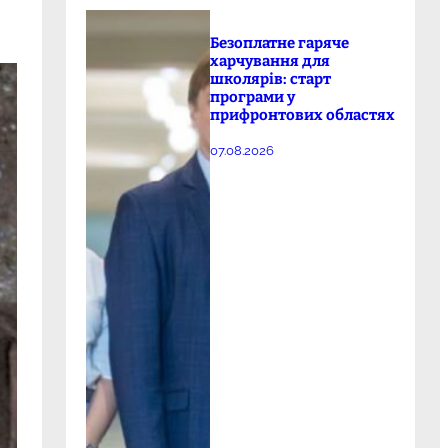
Безоплатне гаряче
харчування для
школярів: старт
програми у
прифронтових областях
07.08.2026