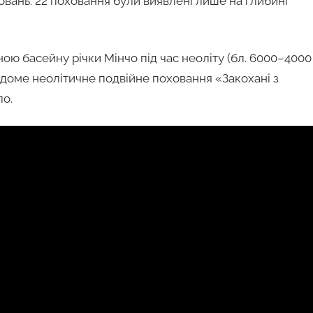
овань. 22 поховання були виявлені лише на глибині
ною басейну річки Мінчо під час неоліту (бл. 6000–4000
). Відоме неолітичне подвійне поховання «Закохані з
о.