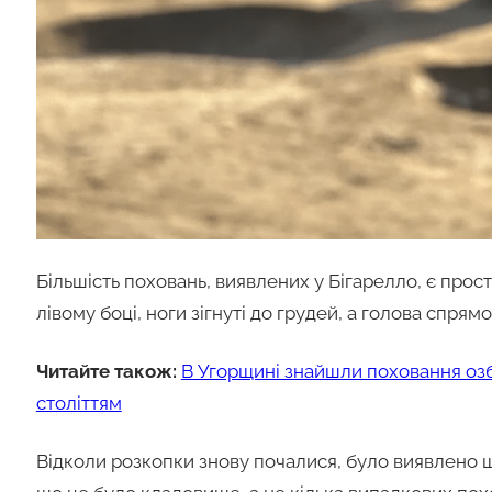
Більшість поховань, виявлених у Бігарелло, є прос
лівому боці, ноги зігнуті до грудей, а голова спрямо
Читайте також:
В Угорщині знайшли поховання озбр
століттям
Відколи розкопки знову почалися, було виявлено щ