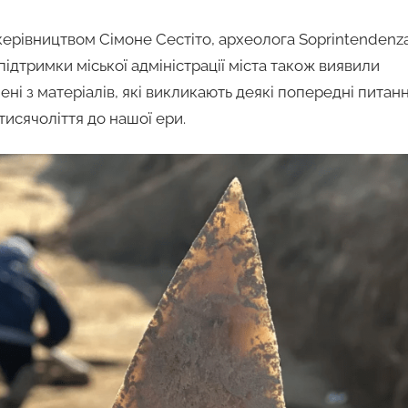
керівництвом Сімоне Сестіто, археолога Soprintendenz
а підтримки міської адміністрації міста також виявили
ені з матеріалів, які викликають деякі попередні питан
тисячоліття до нашої ери.