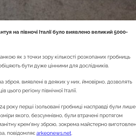
туя на півночі Італії було виявлено великий 5000-
нкою як з точки зору кількості розкопаних гробниць
кі обіцяють бути дуже цінними для дослідників.
 ​​зброя, виявлені в деяких у них, ймовірно, дозволять
цього регіону північної Італії.
024 року перші ізольовані гробниці насправді були лише
міри якого, безсумнівно, були втрачені протягом
оманітну крем’яну зброю, зокрема майстерно виготовлен
еза, повідомляє
arkeonews.net
.