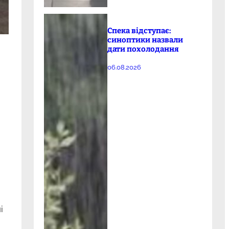
Спека відступає:
синоптики назвали
дати похолодання
06.08.2026
і