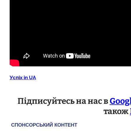
Успіх in UA
Підписуйтесь на нас в
Goog
також