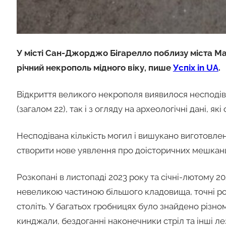
У місті Сан-Джорджо Бігарелло поблизу міста Ман
річний некрополь мідного віку, пише
Успіх in UA
.
Відкриття великого некрополя виявилося несподіва
(загалом 22), так і з огляду на археологічні дані, я
Несподівана кількість могил і вишукано виготовлена
створити нове уявлення про доісторичних мешканців 
Розкопані в листопаді 2023 року та січні-лютому 2
невеликою частиною більшого кладовища, точні роз
століть. У багатьох гробницях було знайдено різн
кинджали, бездоганні наконечники стріл та інші л