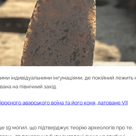
тими індивідуальними інгумаціями, де покійний лежить 
вана на північний захід.
оєного аварського воїна та його коня, датоване VII
е 19 могил, що підтверджує теорію археологів про те,