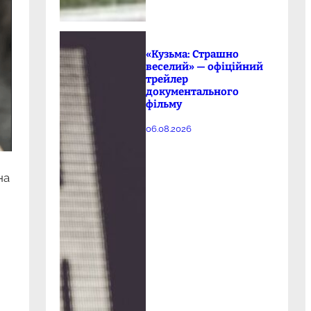
«Кузьма: Страшно
веселий» — офіційний
трейлер
документального
фільму
06.08.2026
на