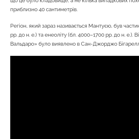
що це було кладовище, а не кілька випадкових пох
приблизно 40 сантиметрів.
Регіон, який зараз називається Мантуєю, був части
рр. до н. е.) та енеоліту (бл. 4000–1700 рр. до н. е.
Вальдаро» було виявлено в Сан-Джорджо Бігарелл