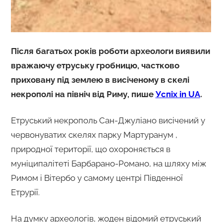
Після багатьох років роботи археологи виявили
вражаючу етруську гробницю, частково
приховану під землею в висіченому в скелі
некрополі на північ від Риму, пише
Успіх in UA
.
Етруський некрополь Сан-Джуліано висічений у
червонуватих скелях парку Мартуранум ,
природної території, що охороняється в
муніципалітеті Барбарано-Романо, на шляху між
Римом і Вітербо у самому центрі Південної
Етрурії.
На думку археологів, жоден відомий етруський