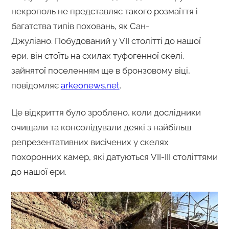
некрополь не представляє такого розмаїття і
багатства типів поховань, як Сан-
Джуліано. Побудований у VII столітті до нашої
ери, він стоїть на схилах туфогенної скелі,
зайнятої поселенням ще в бронзовому віці,
повідомляє
arkeonews.net
.
Це відкриття було зроблено, коли дослідники
очищали та консолідували деякі з найбільш
репрезентативних висічених у скелях
похоронних камер, які датуються VII-III століттями
до нашої ери.