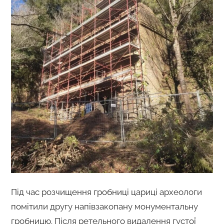
Під час розчищення гробниці цариці археологи
помітили другу напівзакопану монументальну
гробницю. Після ретельного видалення густої