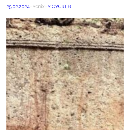
25.02.2024
–
Успіх
–
У СУСІДІВ