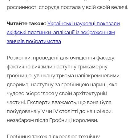
рослинності споруда постала у всій своїй величі.
Читайте також:
Українські науковці показали
скіфські платинки-аплікації із зображенням
звичаїв побратимства
Розкопки, проведені для очищення фасаду,
фактично виявили наступну трикамерну
гробницю, увінчану трьома напівкремневими
дверима, наступну за гробницею цариці, яка
чудово збереглася у своїй архітектурній
частині. Експерти вважають, що вона була
побудована у V чи IV столітті до нашої ери,
незабаром після Гробниці королеви.
Гробниця також підкреслює технічну