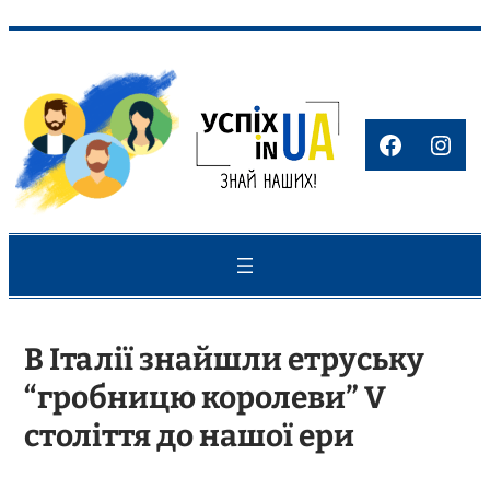
Перейти
до
вмісту
Faceboo
Inst
В Італії знайшли етруську
“гробницю королеви” V
століття до нашої ери