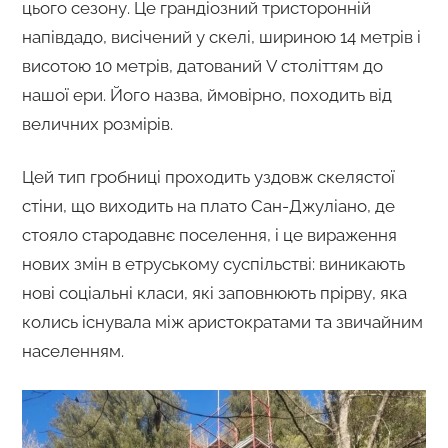
цього сезону. Це грандіозний тристоронній
напівдадо, висічений у скелі, шириною 14 метрів і
висотою 10 метрів, датований V століттям до
нашої ери. Його назва, ймовірно, походить від
величних розмірів.
Цей тип гробниці проходить уздовж скелястої
стіни, що виходить на плато Сан-Джуліано, де
стояло стародавнє поселення, і це вираження
нових змін в етруському суспільстві: виникають
нові соціальні класи, які заповнюють прірву, яка
колись існувала між аристократами та звичайним
населенням.