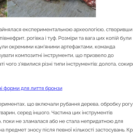
зайнялася експериментальною археологією, створивши
півнефрит, рогівка і туф. Розміри та вага цих копій були
 були окремими кам’яними артефактами, команда
увати композитні інструменти, що призвело до
ті чого з’явилися різні типи інструментів: долота, сокири
ні форми для лиття бронзи
периментах, що включали рубання дерева, обробку рогу
тварин, серед іншого. Частина цих інструментів
, поки не зламалася або не стала непридатною для
а предмет зносу після певної кількості застосувань. Кр