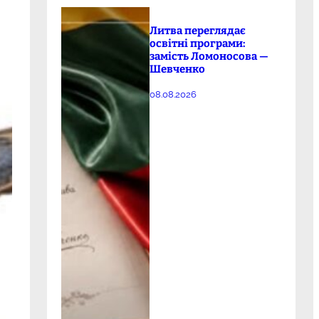
Литва переглядає
освітні програми:
замість Ломоносова —
Шевченко
08.08.2026