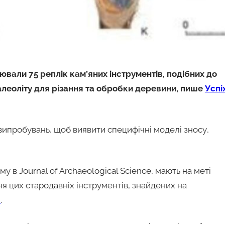
ювали 75 реплік кам’яних інструментів, подібних до
алеоліту для різання та обробки деревини, пише
Успі
і випробувань, щоб виявити специфічні моделі зносу,
у в Journal of Archaeological Science, мають на меті
 цих стародавніх інструментів, знайдених на
m
.