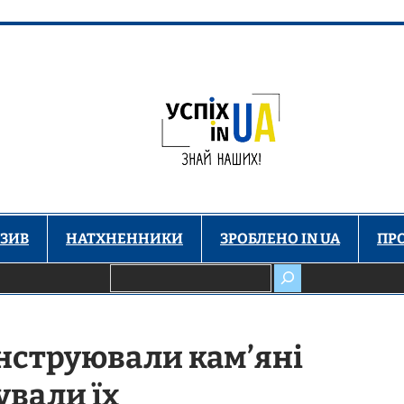
ЗИВ
НАТХНЕННИКИ
ЗРОБЛЕНО IN UA
ПР
Пошук
онструювали кам’яні
ували їх