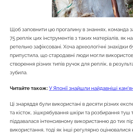
Щоб заповнити цю прогалину в знаннях, команда 
75 реплік цих інструментів з таких матеріалів, як на
ретельно зафіксовані. Хоча археологічні знахідки
припустила, що стародавні люди могли використов
створення різних типів ручок для реплік, в результа
зубила.
Читайте також:
У Японії знайшли найдавніші кам’я
Ці знаряддя були використані в десяти різних екс
та кісток, зішкрябування шкіри та розбирання туш 
піддавалася інтенсивному використанню до тих пір
використання, тоді як інші регулярно оцінювалися н