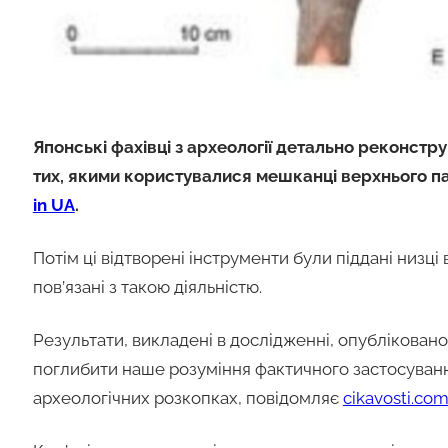
Японські фахівці з археології детально реконстру
тих, якими користувалися мешканці верхнього п
in UA
.
Потім ці відтворені інструменти були піддані низц
пов’язані з такою діяльністю.
Результати, викладені в дослідженні, опублікованом
поглибити наше розуміння фактичного застосування
археологічних розкопках, повідомляє
cikavosti.co