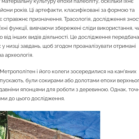
 матеріальну культуру епохи палеоліту, оскільки їхнє
они років. Ці артефакти, класифіковані за формою та
є справжнє призначення. Трасологія, дослідження знос
хні функції, вивчаючи збережені сліди використання, ч
то від інших видів діяльності. Це дослідження передбач
х у низці завдань, щоб згодом проаналізувати отримані
а археологія.
ту Метрополітен і його колеги зосередилися на кам’яних
рипускають, були сокирами або долотами епохи верхньо
давніми японцями для роботи з деревиною. Однак, точн
ими до цього дослідження.