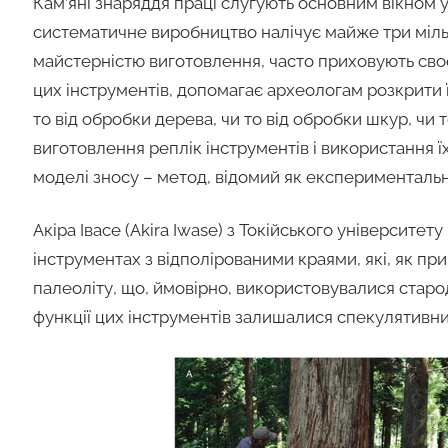
Кам’яні знаряддя праці слугують основним вікном у
систематичне виробництво налічує майже три мільй
майстерністю виготовлення, часто приховують сво
цих інструментів, допомагає археологам розкрити ї
то від обробки дерева, чи то від обробки шкур, чи 
виготовлення реплік інструментів і використання ї
моделі зносу – метод, відомий як експериментальн
Акіра Івасе (Akira Iwase) з Токійського університе
інструментах з відполірованими краями, які, як п
палеоліту, що, ймовірно, використовувалися старо
функції цих інструментів залишалися спекулятивн