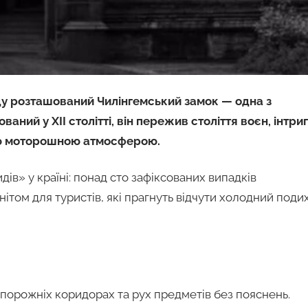
ду розташований Чилінгемський замок — одна з
аний у XII столітті, він пережив століття воєн, інтриг
єю моторошною атмосферою.
в» у країні: понад сто зафіксованих випадків
том для туристів, які прагнуть відчути холодний поди
у порожніх коридорах та рух предметів без пояснень.