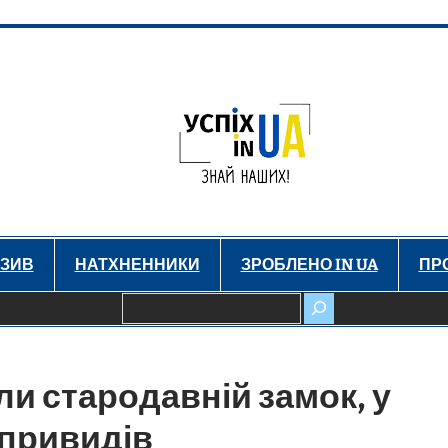
ЗИВ
НАТХНЕННИКИ
ЗРОБЛЕНО IN UA
ПР
Пошук
ли стародавній замок, у
 привидів