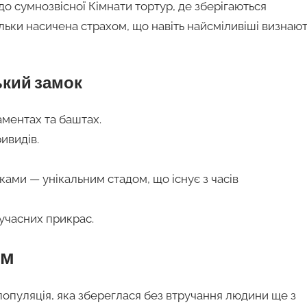
о сумнозвісної Кімнати тортур, де зберігаються
льки насичена страхом, що навіть найсміливіші визнают
ький замок
ментах та баштах.
ивидів.
ами — унікальним стадом, що існує з часів
учасних прикрас.
ом
опуляція, яка збереглася без втручання людини ще з