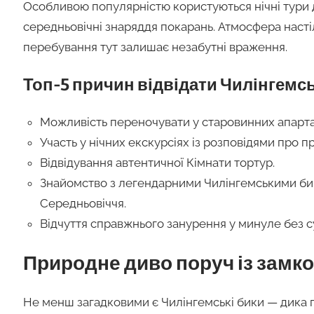
Особливою популярністю користуються нічні тури д
середньовічні знаряддя покарань. Атмосфера насті
перебування тут залишає незабутні враження.
Топ-5 причин відвідати Чилінгемс
Можливість переночувати у старовинних апарта
Участь у нічних екскурсіях із розповідями про пр
Відвідування автентичної Кімнати тортур.
Знайомство з легендарними Чилінгемськими бик
Середньовіччя.
Відчуття справжнього занурення у минуле без с
Природне диво поруч із замк
Не менш загадковими є Чилінгемські бики — дика п