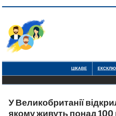
Перейти
до
вмісту
ЦІКАВЕ
ЕКСКЛЮ
У Великобританії відкри
якому живуть понад 100