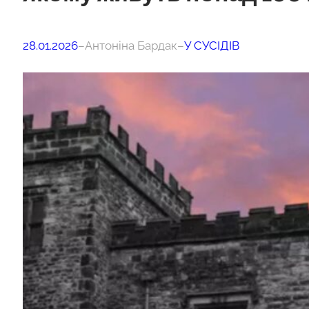
28.01.2026
–
Антоніна Бардак
–
У СУСІДІВ