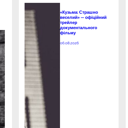
«Кузьма: Страшно
веселий» — офіційний
трейлер
документального
фільму
06.08.2026