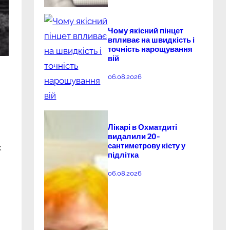
Чому якісний пінцет
впливає на швидкість і
точність нарощування
вій
06.08.2026
Лікарі в Охматдиті
видалили 20-
сантиметрову кісту у
х
підлітка
06.08.2026