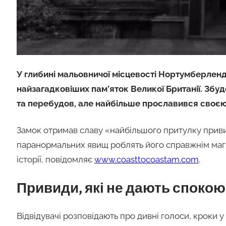
У глибині мальовничої місцевості Нортумберлен
найзагадковіших пам’яток Великої Британії. Збудов
та перебудов, але найбільше прославився сво
Замок отримав славу «найбільшого притулку привиді
паранормальних явищ роблять його справжнім магні
історії, повідомляє
www.coasttocoastam.com
.
Привиди, які не дають спокою
Відвідувачі розповідають про дивні голоси, кроки 