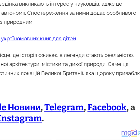
оведінка викликають інтерес у науковців, адже це
ї автономії. Спостереження за ними додає особливого
 з природним.
 україномовних книг для дітей
сце, де історія оживає, а легенди стають реальністю.
ої архітектури, містики та дикої природи. Саме ця
истичних локацій Великої Британії, яка щороку привабл
le Новини
,
Telegram
,
Facebook
, а
Instagram
.