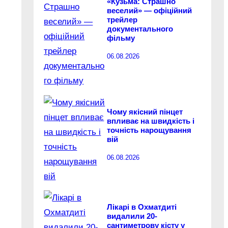
«Кузьма: Страшно
веселий» — офіційний
трейлер
документального
фільму
06.08.2026
Чому якісний пінцет
впливає на швидкість і
точність нарощування
вій
06.08.2026
Лікарі в Охматдиті
видалили 20-
сантиметрову кісту у