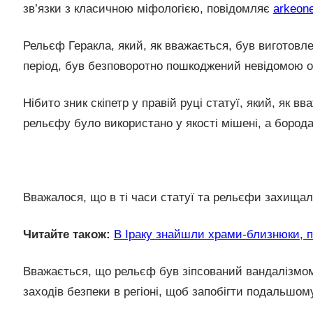
зв’язки з класичною міфологією, повідомляє
arkeon
Рельєф Геракла, який, як вважається, був виготовл
період, був безповоротно пошкоджений невідомою о
Нібито зник скіпетр у правій руці статуї, який, як 
рельєфу було використано у якості мішені, а бород
Вважалося, що в ті часи статуї та рельєфи захищал
Читайте також:
В Іраку знайшли храми-близнюки, п
Вважається, що рельєф був зіпсований вандалізмом
заходів безпеки в регіоні, щоб запобігти подальш