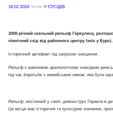
18.02.2024
–
Успіх
–
У СУСІДІВ
2000-річний скельний рельєф Геркулеса, розташо
північний схід від районного центру Ізнік у Бурс
Історичний артефакт під загрозою знищення.
Рельєф є важливою археологічною знахідкою римсько
під час боротьби з немейським левом, яка була одн
Рельєф, висічений у скелі, демонструє Геракла в дин
Це місце має історичне та культурне значення, проли