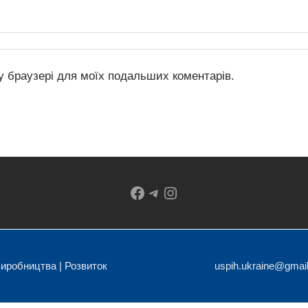
му браузері для моїх подальших коментарів.
Facebook
Telegram
Instagram
 виробництва | Розвиток
uspih.ukraine@gmai