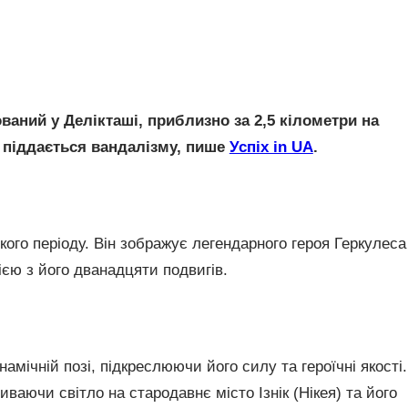
ваний у Делікташі, приблизно за 2,5 кілометри на
і, піддається вандалізму, пише
Успіх in UA
.
го періоду. Він зображує легендарного героя Геркулеса
ією з його дванадцяти подвигів.
амічній позі, підкреслюючи його силу та героїчні якості.
ваючи світло на стародавнє місто Ізнік (Нікея) та його