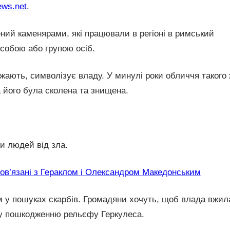
ews.net
.
ений каменярами, які працювали в регіоні в римський
собою або групою осіб.
вважають, символізує владу. У минулі роки обличчя такого
а його була сколена та знищена.
и людей від зла.
ов’язані з Гераклом і Олександром Македонським
 у пошуках скарбів. Громадяни хочуть, щоб влада вжил
ому пошкодженню рельєфу Геркулеса.