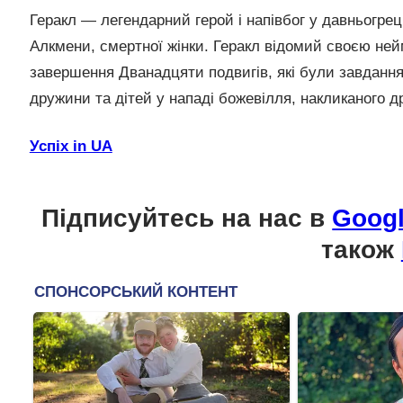
Геракл — легендарний герой і напівбог у давньогрецькі
Алкмени, смертної жінки. Геракл відомий своєю н
завершення Дванадцяти подвигів, які були завданн
дружини та дітей у нападі божевілля, накликаного 
Успіх in UA
Підписуйтесь на нас в
Goog
також