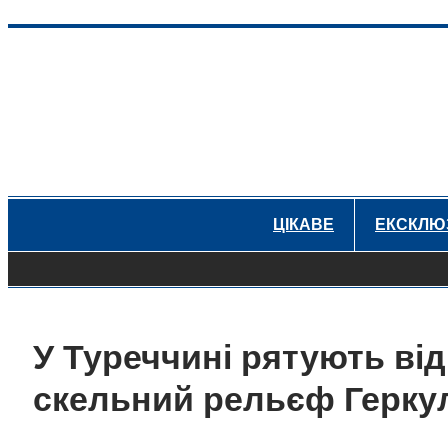
Перейти
до
вмісту
ЦІКАВЕ
ЕКСКЛЮ
У Туреччині рятують від
скельний рельєф Герку