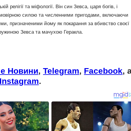
й релігії та міфології. Він син Зевса, царя богів, і
еймовірною силою та численними пригодами, включаючи
ями, призначеними йому як покарання за вбивство своєї
дружиною Зевса та мачухою Геракла.
le Новини
,
Telegram
,
Facebook
, 
Instagram
.