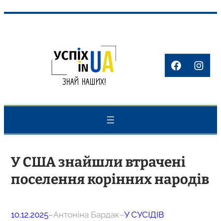
Перейти
до
вмісту
Faceboo
Inst
У США знайшли втрачені
поселення корінних народів
10.12.2025
–
Антоніна Бардак
–
У СУСІДІВ