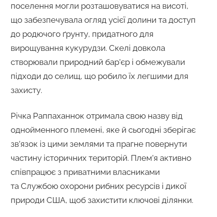
поселення могли розташовуватися на висоті,
що забезпечувала огляд усієї долини та доступ
до родючого ґрунту, придатного для
вирощування кукурудзи. Скелі довкола
створювали природний бар’єр і обмежували
підходи до селищ, що робило їх легшими для
захисту.
Річка Раппаханнок отримала свою назву від
однойменного племені, яке й сьогодні зберігає
зв’язок із цими землями та прагне повернути
частину історичних територій. Плем’я активно
співпрацює з приватними власниками
та Службою охорони рибних ресурсів і дикої
природи США, щоб захистити ключові ділянки.