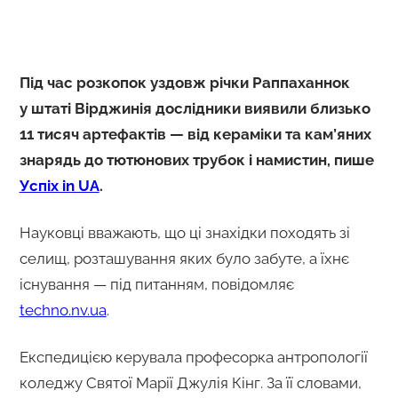
Під час розкопок уздовж річки Раппаханнок
у штаті Вірджинія дослідники виявили близько
11 тисяч артефактів — від кераміки та кам’яних
знарядь до тютюнових трубок і намистин, пише
Успіх in UA
.
Науковці вважають, що ці знахідки походять зі
селищ, розташування яких було забуте, а їхнє
існування — під питанням, повідомляє
techno.nv.ua
.
Експедицією керувала професорка антропології
коледжу Святої Марії Джулія Кінг. За її словами,