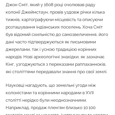
Джон Сміт, який у 1608 році очолював раду
колонії Джеймстаун, провів уздовж річки кілька
тижнів, картографуючи місцевість та описуючи
розташування індіанських поселень. Хоча Сміт
був відомий схильністю до самозвеличення, його
дані часто підтверджуються як письмовими
джерелами, так і усною традицією корінних
народів. Нові археологічні знахідки, як зазначає
Кінг, узгоджуються з переказами раппаханноків,
які століттями передавали знання про свої землі.
Науковці нагадують, що земельні угоди між
колоністами та корінними народами в XVII
столітті нерідко були неоднозначними.
Наприклад, продаж плем’ям близько 10 100
гектарів землі за намисто, інструменти та ковдри