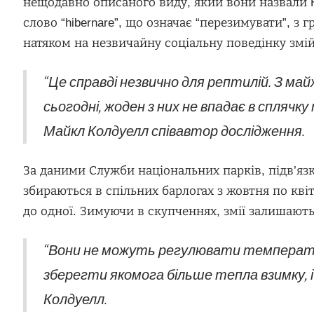
нещодавно описаного виду, який вони назвали Hib
слово “hibernare”, що означає “перезимувати”, з г
натяком на незвичайну соціальну поведінку змій
“Це справді незвично для рептилій. З май
сьогодні, жоден з них не впадає в сплячку 
Майкл Колдуелл співавтор дослідження.
За даними Служби національних парків, підв’язко
збираються в спільних барлогах з жовтня по квіт
до одної. Зимуючи в скупченнях, змії залишають
“Вони не можуть регулювати температур
зберегти якомога більше тепла взимку, і 
Колдуелл.