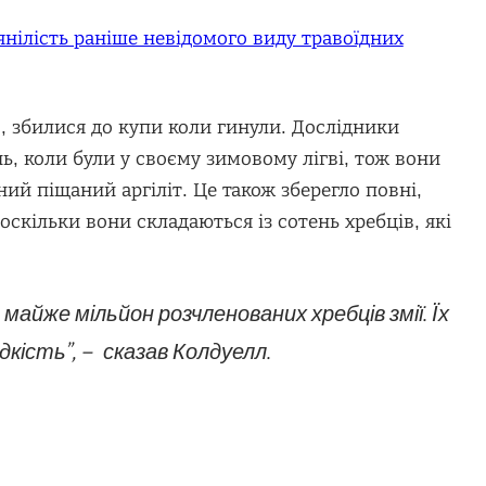
янілість раніше невідомого виду травоїдних
о, збилися до купи коли гинули. Дослідники
ь, коли були у своєму зимовому лігві, тож вони
ий піщаний аргіліт. Це також зберегло повні,
 оскільки вони складаються із сотень хребців, які
є майже мільйон розчленованих хребців змії. Їх
дкість”, – сказав Колдуелл.