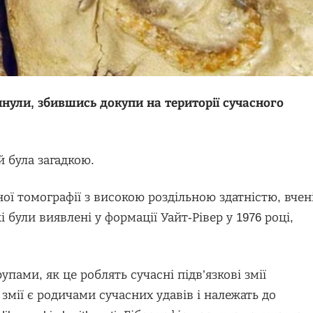
инули, збившись докупи на території сучасного
й була загадкою.
ї томографії з високою роздільною здатністю, вчен
 були виявлені у формації Уайт-Рівер у 1976 році,
упами, як це роблять сучасні підв’язкові змії
змії є родичами сучасних удавів і належать до