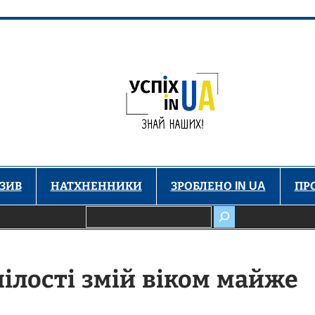
ЗИВ
НАТХНЕННИКИ
ЗРОБЛЕНО IN UA
ПР
Пошук
ілості змій віком майже