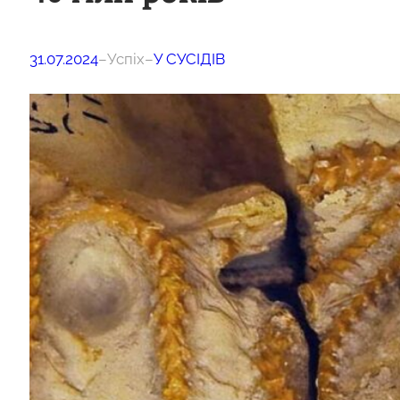
31.07.2024
–
Успіх
–
У СУСІДІВ