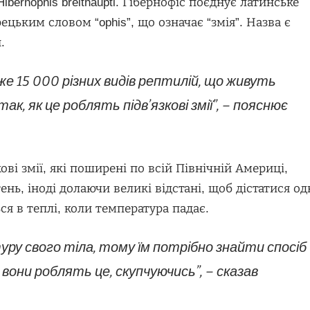
ernophis breithaupti. Гібернофіс поєднує латинське
рецьким словом “ophis”, що означає “змія”. Назва є
.
же 15 000 різних видів рептилій, що живуть
так, як це роблять підв’язкові змії”, – пояснює
ві змії, які поширені по всій Північній Америці,
ень, іноді долаючи великі відстані, щоб дістатися од
ся в теплі, коли температура падає.
у свого тіла, тому їм потрібно знайти спосіб
вони роблять це, скупчуючись”, – сказав