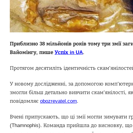
Приблизно 38 мільйонів років тому три змії заг
Вайомінгу, пише
Успіх in UA
.
Протягом десятиліть ідентичність скам’янілосте
У новому дослідженні, за допомогою комп’ютерно
змогли більш детально вивчити скам’янілості, які
повідомляє
obozrevatel.com
.
Вчені припускають, що ці змії могли зимувати гр
(Thamnophis). Команда прийшла до висновку, що 