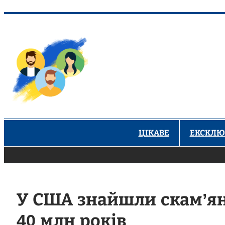
Перейти
до
вмісту
ЦІКАВЕ
ЕКСКЛЮ
У США знайшли скам’ян
40 млн років