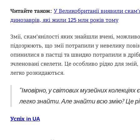
Читайте також:
У Великобританії виявили скам’
динозаврів, які жили 125 млн років тому
Змії, скам’янілості яких знайшли вчені, можлив
підозрюють, що змії потрапили у невелику повін
опинилися в пастці та швидко потрапили в дрібн
зчленовані скелети. Це особливо рідко для змій,
легко розкидаються.
“Імовірно, у світових музейних колекціях 
легко знайти. Але знайти всю змію? Це рі
Успіх in UA