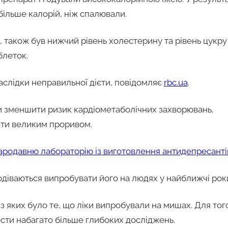
більше калорій, ніж спалювали.
, також був нижчий рівень холестерину та рівень цукру
блеток.
наслідки неправильної дієти, повідомляє
rbc.ua
.
ти зменшити ризик кардіометаболічних захворювань,
тати великим проривом.
ародавню лабораторію із виготовлення антидепресанті
подіваються випробувати його на людях у найближчі рок
яких було те, що ліки випробували на мишах. Для тог
сти набагато більше глибоких досліджень.