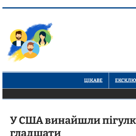
Перейти
до
вмісту
ЦІКАВЕ
ЕКСКЛЮ
У США винайшли пігулку,
гладшати