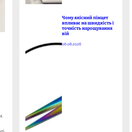
Чому якісний пінцет
впливає на швидкість і
точність нарощування
вій
06.08.2026
м.
ті