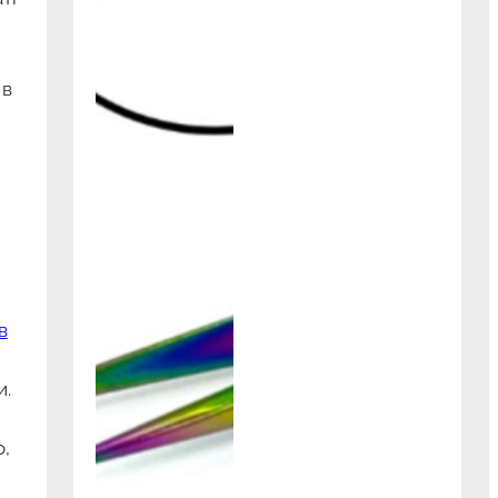
 в
в
и.
о,