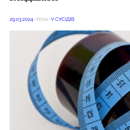
29.03.2024
–
Успіх
–
У СУСІДІВ