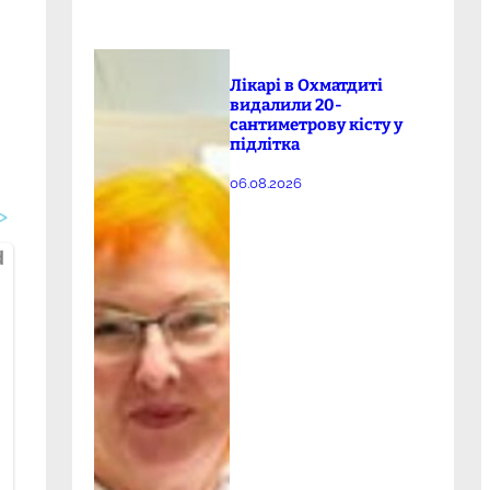
Лікарі в Охматдиті
видалили 20-
сантиметрову кісту у
підлітка
06.08.2026