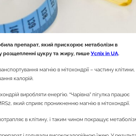
обила препарат, який прискорює метаболізм в
 у розщепленні цукру та жиру, пише
Успіх in UA
.
нспортування магнію в мітохондрії – частину клітини,
вання калорій.
охондрій виробляти енергію. “Чарівна” пігулка працює
RS2, який сприяє проникненню магнію в мітохондрії.
потрапляє в клітину, і таким чином покращує метаболіз
препарат і годували висококалорійною їжею. У результа