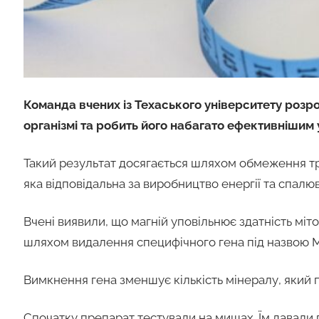
Команда вчених із Техаського університету розр
організмі та робить його набагато ефективнішим
Такий результат досягається шляхом обмеження тра
яка відповідальна за виробництво енергії та спалю
Вчені виявили, що магній уповільнює здатність міт
шляхом видалення специфічного гена під назвою M
Вимкнення гена зменшує кількість мінералу, який 
Спочатку препарат тестували на мишах. Їм давали 