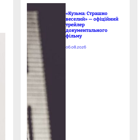
«Кузьма: Страшно
веселий» — офіційний
трейлер
документального
фільму
06.08.2026