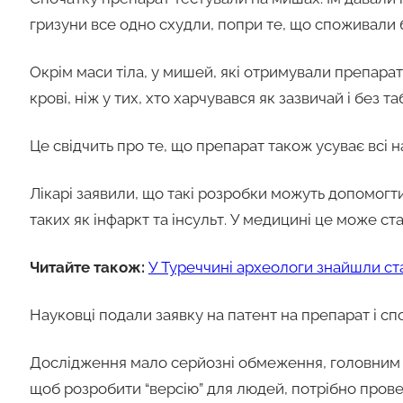
гризуни все одно схудли, попри те, що споживали 
Окрім маси тіла, у мишей, які отримували препарат
крові, ніж у тих, хто харчувався як зазвичай і без та
Це свідчить про те, що препарат також усуває всі 
Лікарі заявили, що такі розробки можуть допомог
таких як інфаркт та інсульт. У медицині це може с
Читайте також:
У Туреччині археологи знайшли ст
Науковці подали заявку на патент на препарат і с
Дослідження мало серйозні обмеження, головним з 
щоб розробити “версію” для людей, потрібно прове