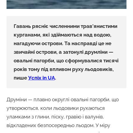
Гавань рясніє численними трав’янистими
курганами, які здіймаються над водою,
нагадуючи острови. Та насправді це не
звичайні острови, а затонулі друмліни —
овальні пагорби, що сформувалися тисячі
років тому під впливом руху льодовиків,
пише
Успіх in UA
.
Друміни — плавно округлі овальні пагорби, що
утворюються, коли льодовики рухаються
уламками з глини, піску, гравію і валунів,
відкладених безпосередньо льодом. У міру