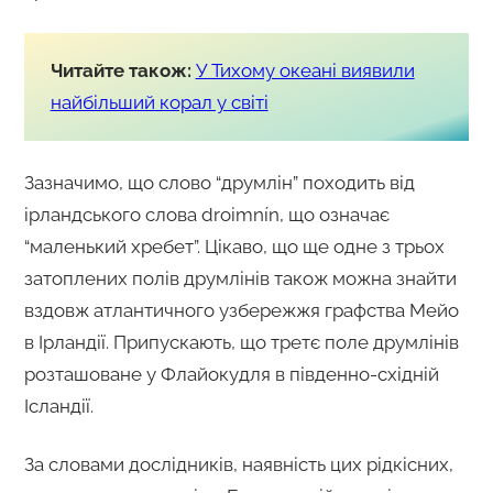
Читайте також:
У Тихому океані виявили
найбільший корал у світі
Зазначимо, що слово “друмлін” походить від
ірландського слова droimnín, що означає
“маленький хребет”. Цікаво, що ще одне з трьох
затоплених полів друмлінів також можна знайти
вздовж атлантичного узбережжя графства Мейо
в Ірландії. Припускають, що третє поле друмлінів
розташоване у Флайокудля в південно-східній
Ісландії.
За словами дослідників, наявність цих рідкісних,