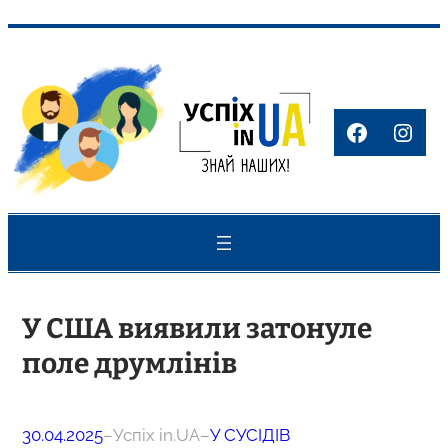
Перейти
до
вмісту
Faceboo
Inst
У США виявили затонуле
поле друмлінів
30.04.2025
–
Успіх in.UA
–
У СУСІДІВ