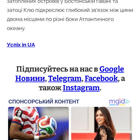
затоплених островів у Бостонській гавані та
затоці Клю підкреслює глибокий зв’язок між цими
двома місцями по різні боки Атлантичного
океану.
Успіх in UA
Підписуйтесь на нас в
Google
Новини
,
Telegram
,
Facebook
, а
також
Instagram
.