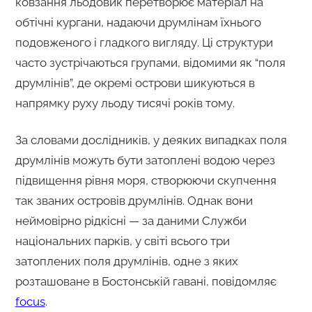
ковзання льодовик перетворює матеріал на
обтічні кургани, надаючи друмлінам їхнього
подовженого і гладкого вигляду. Ці структури
часто зустрічаються групами, відомими як “поля
друмлінів”, де окремі острови шикуються в
напрямку руху льоду тисячі років тому.
За словами дослідників, у деяких випадках поля
друмлінів можуть бути затоплені водою через
підвищення рівня моря, створюючи скупчення
так званих островів друмлінів. Однак вони
неймовірно рідкісні — за даними Служби
національних парків, у світі всього три
затоплених поля друмлінів, одне з яких
розташоване в Бостонській гавані, повідомляє
focus
.