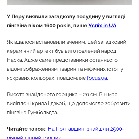
У Перу виявили загадкову посудину у вигляді
пінгвіна віком 1600 років, пише
Успіх in UA
.
Як вдалося встановили вченим, цей загадковий
керамічний артект був виготовлений народ
Наска. Адже саме представники останнього
відомі зображенням тварин та міфічних істот у
яскравих кольорах, повідомляє
focus.ua
.
Висота знайденого горщика – 20 см. Він має
виліплені крила і дзьоб, що допомогло зобразити
пінгвіна Гумбольдта.
Читайте також:
На Полтавщині знайшли 2500-
річний ліпний горщик