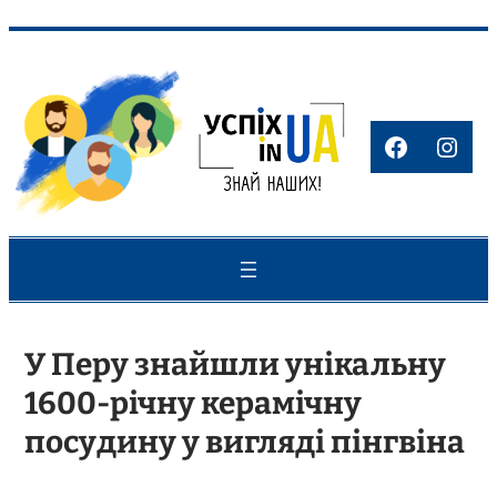
Перейти
до
вмісту
Faceboo
Inst
У Перу знайшли унікальну
1600-річну керамічну
посудину у вигляді пінгвіна