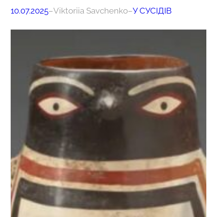
10.07.2025
–
Viktoriia Savchenko
–
У СУСІДІВ