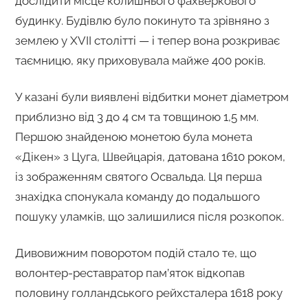
дослідити місце колишнього фахверкового
будинку. Будівлю було покинуто та зрівняно з
землею у XVII столітті — і тепер вона розкриває
таємницю, яку приховувала майже 400 років.
У казані були виявлені відбитки монет діаметром
приблизно від 3 до 4 см та товщиною 1,5 мм.
Першою знайденою монетою була монета
«Дікен» з Цуга, Швейцарія, датована 1610 роком,
із зображенням святого Освальда. Ця перша
знахідка спонукала команду до подальшого
пошуку уламків, що залишилися після розкопок.
Дивовижним поворотом подій стало те, що
волонтер-реставратор пам’яток відкопав
половину голландського рейхсталера 1618 року