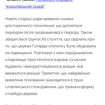
“королівський скарб”
Навіть старіші шари виявили ознаки
доісторичного поселення, що датуються
періодом після льодовикового періоду. Також
збереглися ґрунти XII століття, що свідчить про
те, що церква Готарда спочатку була збудована
на підвищенні. Пов’язане з нею середньовічне
кладовище простягалося вздовж сучасних
будівель і використовувалося довше, ніж
вважалося раніше. Примітно, що найдавніше
виявлене поховання знаходилося в труні
слов’янського походження, що тримала форму
стовбура дерева.