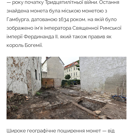
— року початку Тридцятилітньої війни. Остання
знайдена монета була міською монетою з
Гамбурга, датованою 1634 роком, на якій було
зображено ім’я імператора Священної Римської
імперії Фердинанда II, який також правив як
король Богемії.
Широке географічне поширення монет — від