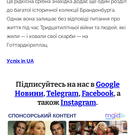
Ця рідкісна срібна знахідка додає ще один розділ
до багатої історичної колекції Бранденбурга.
Однак вона залишає без відповіді питання про
життя під час Тридцятилітньої війни та людей, які
жили — і ховали свої скарби — на
Готтардкірхплац.
Успіх in UA
Підписуйтесь на нас в
Google
Новини
,
Telegram
,
Facebook
, а
також
Instagram
.