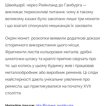
Швейцарії, через Рейнланд до Гамбурга —
викликає переконливі питання: чому в такому
великому казані було закопано лише три монети
і що взагалі спонукало мешканців їх заховати.
Окрім монет, розкопки виявили додаткові докази
історичного використання цього місця.
Фрагменти листів кольорових металів, дрібні
шматочки шлаку та краплі припою свідчать про
те, що колись у цьому будинку жив і працював
металообробник або виробник ременів. Ці сліди
майстерності дають унікальне уявлення про
ремесла, що практикувалися на початку XVII
століття.
Читайте також:
На Волині знайшли