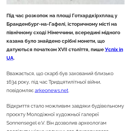
Під час розкопок на площі Готхардкірхплац у
Бранденбург-на-Гафелі, історичному місті на
північному сході Німеччини, всередині мідного
казана було знайдено срібні монети, що
датуються початком XVII століття, пише
Успіх in
UA
.
Вважається, що скарб був захований близько
1634 року, під час Тридцятилітньої війни,
повідомляє
arkeonews.net
.
Відкриття стало можливим завдяки будівельному
проєкту Молодіжної художньої галереї
Sonnensegel e.V. Він дозволив археологам