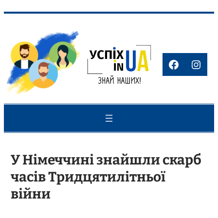
Перейти
до
вмісту
Faceboo
Inst
У Німеччині знайшли скарб
часів Тридцятилітньої
війни