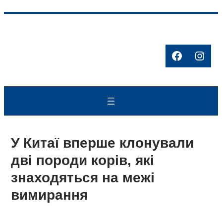
Перейти
до
вмісту
Facebook
Inst
У Китаї вперше клонували
дві породи корів, які
знаходяться на межі
вимирання