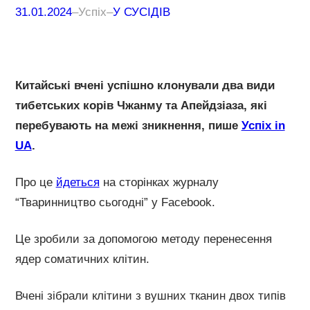
31.01.2024
–
Успіх
–
У СУСІДІВ
Китайські вчені успішно клонували два види
тибетських корів Чжанму та Апейдзіаза, які
перебувають на межі зникнення, пише
Успіх in
UA
.
Про це
йдеться
на сторінках журналу
“Тваринництво сьогодні” у Facebook.
Це зробили за допомогою методу перенесення
ядер соматичних клітин.
Вчені зібрали клітини з вушних тканин двох типів