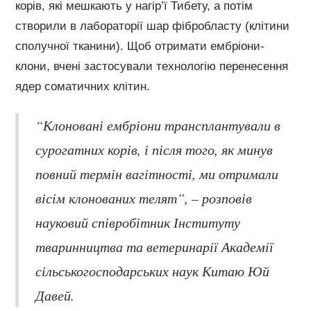
корів, які мешкають у нагір’ї Тибету, а потім
створили в лабораторії шар фібробласту (клітини
сполучної тканини). Щоб отримати ембріони-
клони, вчені застосували технологію перенесення
ядер соматичних клітин.
“Клоновані ембріони трансплантували в
сурогатних корів, і після того, як минув
повний термін вагітності, ми отримали
вісім клонованих телят”, – розповів
науковий співробітник Інституту
тваринництва та ветеринарії Академії
сільськогосподарських наук Китаю Юй
Давей.