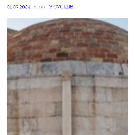
01.03.2024
–
Успіх
–
У СУСІДІВ