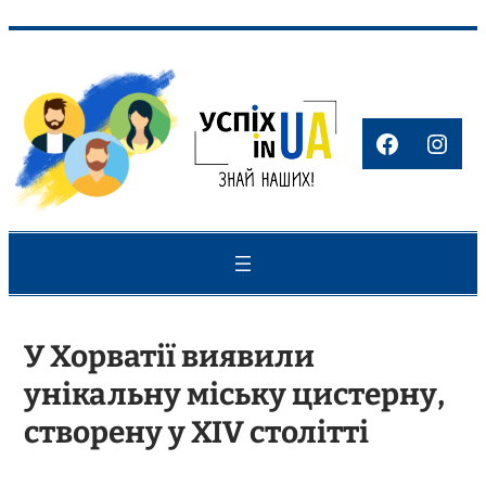
Перейти
до
вмісту
Faceboo
Inst
У Хорватії виявили
унікальну міську цистерну,
створену у XIV столітті