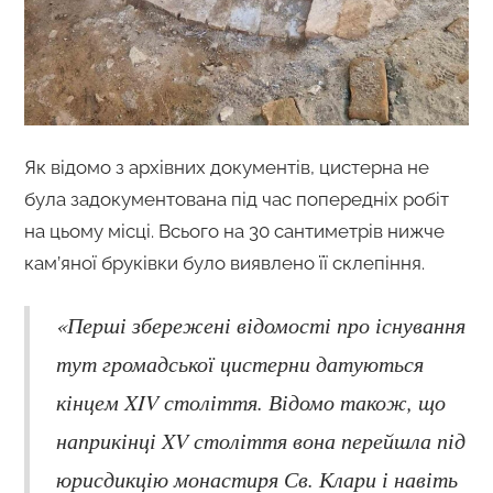
Як відомо з архівних документів, цистерна не
була задокументована під час попередніх робіт
на цьому місці. Всього на 30 сантиметрів нижче
кам’яної бруківки було виявлено її склепіння.
«Перші збережені відомості про існування
тут громадської цистерни датуються
кінцем XIV століття. Відомо також, що
наприкінці XV століття вона перейшла під
юрисдикцію монастиря Св. Клари і навіть