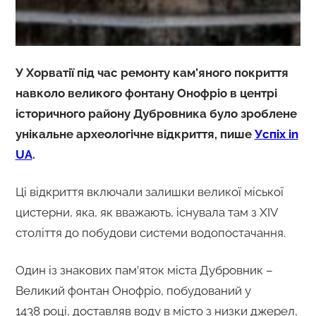
У Хорватії під час ремонту кам’яного покриття
навколо великого фонтану Онофріо в центрі
історичного району Дубровника було зроблене
унікальне археологічне відкриття, пише
Успіх in
UA
.
Ці відкриття включали залишки великої міської
цистерни, яка, як вважають, існувала там з XIV
століття до побудови системи водопостачання.
Один із знакових пам’яток міста Дубровник –
Великий фонтан Онофріо, побудований у
1438 році, доставляв воду в місто з низки джерел,