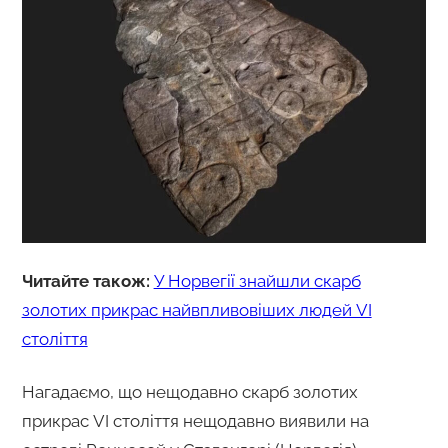
Читайте також:
У Норвегії знайшли скарб
золотих прикрас найвпливовіших людей VI
століття
Нагадаємо, що нещодавно скарб золотих
прикрас VI століття нещодавно виявили на