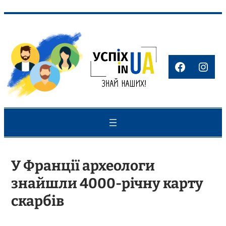
Перейти
до
вмісту
Faceboo
Inst
У Франції археологи
знайшли 4000-річну карту
скарбів