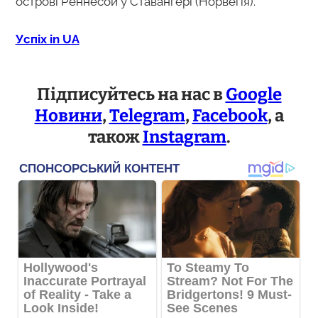
острові Реннесой у Ставангері (Норвегія).
Успіх in UA
Підписуйтесь на нас в
Google
Новини
,
Telegram
,
Facebook
, а
також
Instagram
.