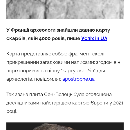
У Франції археологи знайшли давню карту
скарбів, якій 4000 років, пише
Успіх in UA
.
Карта представляє собою фрагмент скелі,
прикрашений загадковими написами: згодом він
перетворився на цінну “карту скарбів” для
археологів, повідомляє
apostrophe.ua
.
Так звана плита Сен-Бєлець була оголошена
дослідниками найстарішою картою Європи у 2021
році.