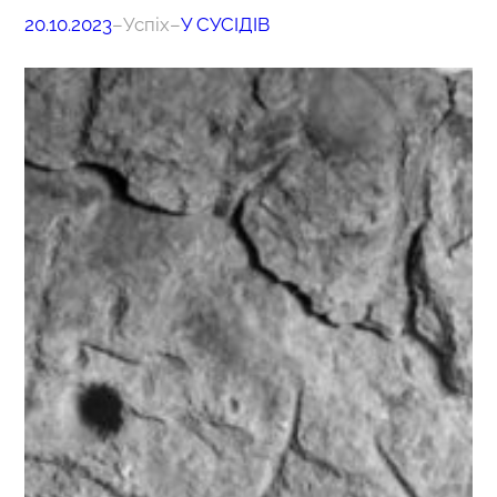
20.10.2023
–
Успіх
–
У СУСІДІВ