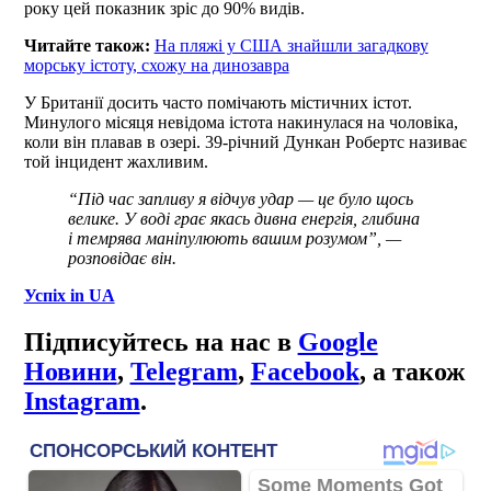
року цей показник зріс до 90% видів.
Читайте також:
На пляжі у США знайшли загадкову
морську істоту, схожу на динозавра
У Британії досить часто помічають містичних істот.
Минулого місяця невідома істота накинулася на чоловіка,
коли він плавав в озері. 39-річний Дункан Робертс називає
той інцидент жахливим.
“Під час запливу я відчув удар — це було щось
велике. У воді грає якась дивна енергія, глибина
і темрява маніпулюють вашим розумом”, —
розповідає він.
Успіх in UA
Підписуйтесь на нас в
Google
Новини
,
Telegram
,
Facebook
, а також
Instagram
.