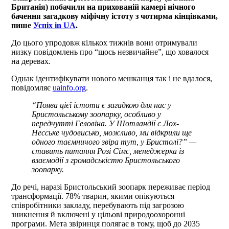
Британія) побачили на прихованій камері нічного
бачення загадкову міфічну істоту з чотирма кінцівками,
пише
Успіх in UA
.
До цього упродовж кількох тижнів вони отримували
низку повідомлень про “щось незвичайне”, що ховалося
на деревах.
Однак ідентифікувати нового мешканця так і не вдалося,
повідомляє
uainfo.org
.
“Поява цієї істоти є загадкою для нас у
Бристольському зоопарку, особливо у
передчутті Геловіна. У Шотландії є Лох-
Несське чудовисько, можливо, ми відкрили ще
одного таємничого звіра тут, у Бристолі?” —
ставить питання Розі Сімс, менеджерка із
взаємодії з громадськістю Бристольського
зоопарку.
До речі, наразі Бристольський зоопарк переживає період
трансформації. 78% тварин, якими опікуються
співробітники закладу, перебувають під загрозою
зникнення й включені у цільові природоохоронні
програми. Мета звіринця полягає в тому, щоб до 2035