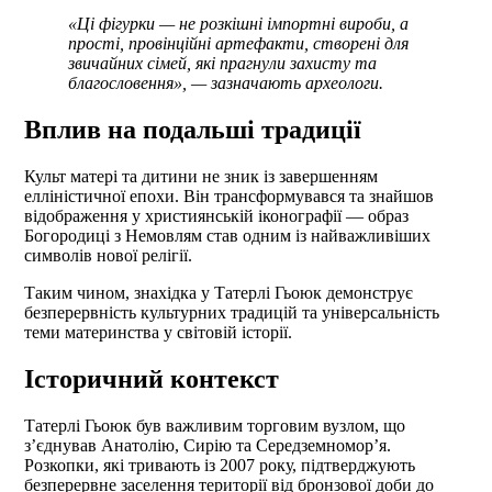
«Ці фігурки — не розкішні імпортні вироби, а
прості, провінційні артефакти, створені для
звичайних сімей, які прагнули захисту та
благословення», — зазначають археологи.
Вплив на подальші традиції
Культ матері та дитини не зник із завершенням
елліністичної епохи. Він трансформувався та знайшов
відображення у християнській іконографії — образ
Богородиці з Немовлям став одним із найважливіших
символів нової релігії.
Таким чином, знахідка у Татерлі Гьоюк демонструє
безперервність культурних традицій та універсальність
теми материнства у світовій історії.
Історичний контекст
Татерлі Гьоюк був важливим торговим вузлом, що
з’єднував Анатолію, Сирію та Середземномор’я.
Розкопки, які тривають із 2007 року, підтверджують
безперервне заселення території від бронзової доби до