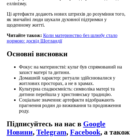
еллінізму.
Ці артефакти додають нових штрихів до розуміння того,
як звичайні люди шукали духовної підтримки у
щоденному житті.
Читайте також:
Коли материнство без шлюбу стало
нормою: досвід Шотландії
Основні висновки
Фокус на материнстві: культ був спрямований на
захист матері та дитини.
Домашній характер: ритуали здійснювалися у
житлових просторах, а не в храмах.
Культурна спадкоємність: символіка матері та
дитини перейшла у християнську традицію.
Соціальне значення: артефакти відображають
прагнення родин до виживання та продовження
роду.
Підписуйтесь на нас в
Google
Новини
,
Telegram
,
Facebook
, а також