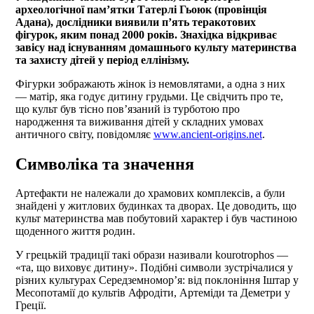
археологічної пам’ятки Татерлі Гьоюк (провінція
Адана), дослідники виявили п’ять теракотових
фігурок, яким понад 2000 років. Знахідка відкриває
завісу над існуванням домашнього культу материнства
та захисту дітей у період еллінізму.
Фігурки зображають жінок із немовлятами, а одна з них
— матір, яка годує дитину грудьми. Це свідчить про те,
що культ був тісно пов’язаний із турботою про
народження та виживання дітей у складних умовах
античного світу, повідомляє
www.ancient-origins.net
.
Символіка та значення
Артефакти не належали до храмових комплексів, а були
знайдені у житлових будинках та дворах. Це доводить, що
культ материнства мав побутовий характер і був частиною
щоденного життя родин.
У грецькій традиції такі образи називали kourotrophos —
«та, що виховує дитину». Подібні символи зустрічалися у
різних культурах Середземномор’я: від поклоніння Іштар у
Месопотамії до культів Афродіти, Артеміди та Деметри у
Греції.