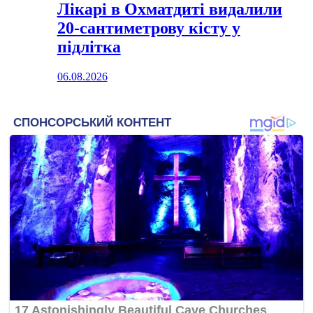
Лікарі в Охматдиті видалили
20-сантиметрову кісту у
підлітка
06.08.2026