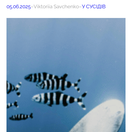
05.06.2025
–
Viktoriia Savchenko
–
У СУСІДІВ