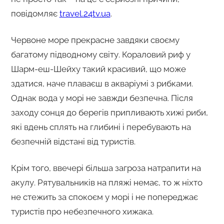
повідомляє
travel.24tv.ua
.
Червоне море прекрасне завдяки своєму
багатому підводному світу. Кораловий риф у
Шарм-еш-Шейху такий красивий, що може
здатися, наче плаваєш в акваріумі з рибками.
Однак вода у морі не завжди безпечна. Після
заходу сонця до берегів припливають хижі риби,
які вдень сплять на глибині і перебувають на
безпечній відстані від туристів.
Крім того, ввечері більша загроза натрапити на
акулу. Рятувальників на пляжі немає, то ж ніхто
не стежить за спокоєм у морі і не попереджає
туристів про небезпечного хижака.