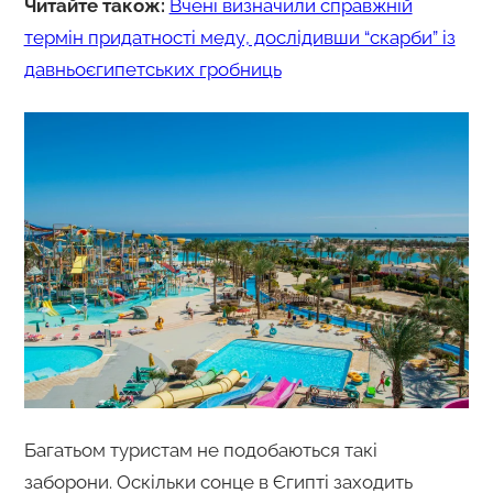
Читайте також:
Вчені визначили справжній
термін придатності меду, дослідивши “скарби” із
давньоєгипетських гробниць
Багатьом туристам не подобаються такі
заборони. Оскільки сонце в Єгипті заходить