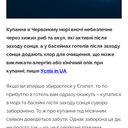
Купання в Червоному морі вночі небезпечне
через хижих риб та акул, які активні після
заходу сонця, а у басейнах готелів після заходу
сонця додають хлор для очищення, що може
викликати алергію або хімічний опік при
купанні, пише
Успіх in UA
.
Якщо ви вперше збираєтеся у Єгипет, то по
прибуттю в готель вам одразу скажуть – купатися
в морі та басейні після заходу сонця суворо
заборонено. То ж про купання під місячним
сяйвом доведеться забути. Однак заборона ця діє
не просто так – на це є серйозні причини,