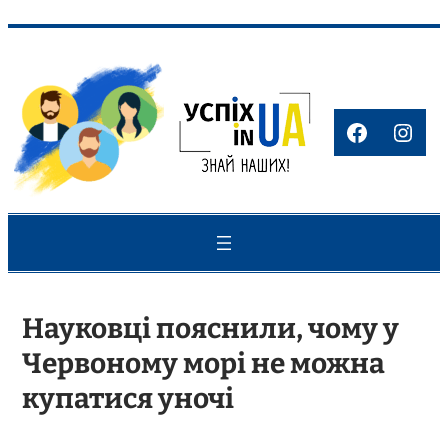
Перейти
до
вмісту
Faceboo
Inst
Науковці пояснили, чому у
Червоному морі не можна
купатися уночі