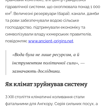
гідравлічної системи, що охоплювала понад 1 000
км². Величезні резервуари (бараї), канали, дамби
та рови забезпечували водою сільське
господарство, підтримували економіку та
символізували владу кхмерських правителів,
повідомляє
www.ancient-origins.net
.
«Вода була не лише ресурсом, а й
інструментом політичної сили», —
зазначають дослідники.
Як клімат зруйнував систему
З XIII століття кліматичні коливання стали
фатальними для Ангкору. Серія сильних посух, а