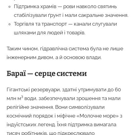
Підтримка храмів — рови навколо святинь
стабілізували ґрунт і мали сакральне значення.
Торгівля та транспорт — канали слугували
шляхами для людей і товарів.
Таким чином, гідравлічна система була не лише
інженерним дивом, а й основою влади.
Бараї — серце системи
Гігантські резервуари, здатні утримувати до 60
млн м³ води, забезпечували зрошення та мали
релігійне значення. Вони символізували
космічний порядок і міфічне «Молочне море» з
індуїстських легенд. Їхня підтримка вимагала
тисяч робітників, що підкреслювало