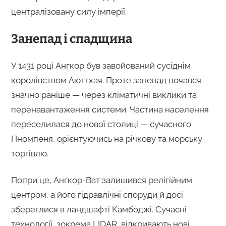
централізовану силу імперії.
Занепад і спадщина
У 1431 році Ангкор був завойований сусіднім
королівством Аюттхая. Проте занепад почався
значно раніше — через кліматичні виклики та
перенавантаження системи. Частина населення
переселилася до нової столиці — сучасного
Пномпеня, орієнтуючись на річкову та морську
торгівлю.
Попри це, Ангкор-Ват залишився релігійним
центром, а його гідравлічні споруди й досі
збереглися в ландшафті Камбоджі. Сучасні
технології, зокрема LIDAR, відкривають нові