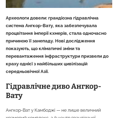
Археологи довели: грандіозна гідравлічна
система Ангкор-Вату, яка забезпечувала
процвітання імперії кхмерів, стала одночасно
причиною її занепаду. Нові дослідження
показують, що кліматичні зміни та
перевантаження інфраструктури призвели до
краху однієї з найбільших цивілізацій
середньовічної Азії.
Гідравлічне диво Ангкор-
Вату
Ангкор-Ват у Камбоджі — не лише величний
храмовий комплекс, а й центр грандіозної