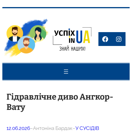
Перейти
до
вмісту
Faceboo
Inst
Гідравлічне диво Ангкор-
Вату
12.06.2026
–
Антоніна Бардак
–
У СУСІДІВ