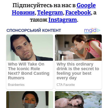
Підписуйтесь на нас в
Google
Новини
,
Telegram
,
Facebook
, а
також
Instagram
.