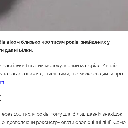
бів віком близько 400 тисяч років, знайдених у
и давні білки.
 настільки багатий молекулярний матеріал. Аналіз
s
та загадковими денисівцями, що може свідчити про
om
.
К
рез 100 тисяч років, тому для більш давніх знахідок
ше, дозволяючи реконструювати еволюційні лінії. Саме