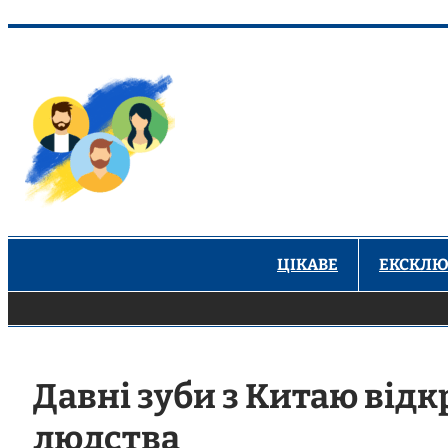
Перейти
до
вмісту
ЦІКАВЕ
ЕКСКЛЮ
Давні зуби з Китаю відк
людства