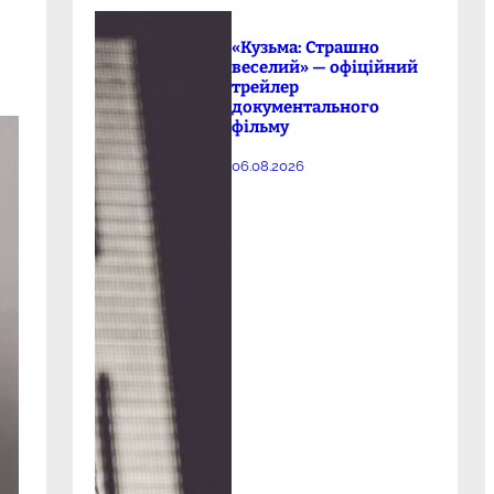
«Кузьма: Страшно
веселий» — офіційний
трейлер
документального
фільму
06.08.2026