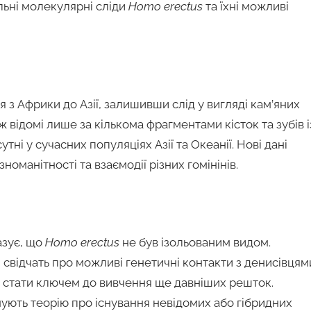
льні молекулярні сліди
Homo erectus
та їхні можливі
з Африки до Азії, залишивши слід у вигляді кам’яних
 відомі лише за кількома фрагментами кісток та зубів і
тні у сучасних популяціях Азії та Океанії. Нові дані
оманітності та взаємодії різних гомінінів.
азує, що
Homo erectus
не був ізольованим видом.
свідчать про можливі генетичні контакти з денисівцям
е стати ключем до вивчення ще давніших решток.
мують теорію про існування невідомих або гібридних