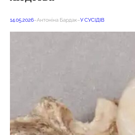
14.05.2026
–
Антоніна Бардак
–
У СУСІДІВ