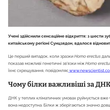
Учені здійснили сенсаційне відкриття: з шести зу
китайському регіоні Сунцзядон, вдалося відновит
Це перший випадок, коли зразки
Homo erectus
дали
показав можливі генетичні зв’язки між
Homo erectu
їхнє схрещування, повідомляє
www.newscientist.c
Чому білки важливіші за ДН
ДНК у теплих кліматичних умовах руйнується вже че
вона недоступна. Білки ж зберігаються значно дов