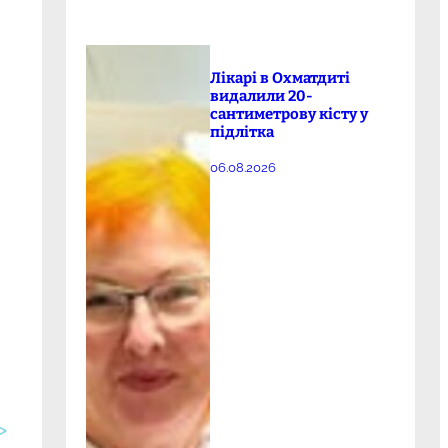
Лікарі в Охматдиті
видалили 20-
сантиметрову кісту у
підлітка
06.08.2026