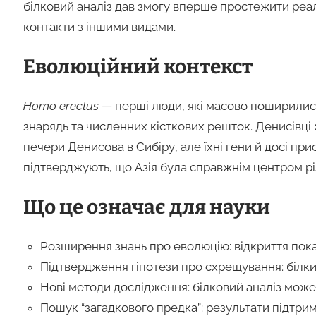
білковий аналіз дав змогу вперше простежити реа
контакти з іншими видами.
Еволюційний контекст
Homo erectus
— перші люди, які масово поширилися 
знарядь та численних кісткових решток. Денисівці ж
печери Денисова в Сибіру, але їхні гени й досі прису
підтверджують, що Азія була справжнім центром різн
Що це означає для науки
Розширення знань про еволюцію: відкриття пок
Підтвердження гіпотези про схрещування: білки 
Нові методи дослідження: білковий аналіз мож
Пошук “загадкового предка”: результати підтри