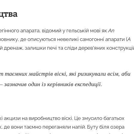
цтва
гінного апарата, відомий у гельській мові як
An
 словнику, де описуються невеликі самогонні апарати (
A
ий дренаж, залишки печі та сліди дерев’яних конструкці
 таємних майстрів віскі, які ризикували всім, аби
зазначив один із керівників експедиції.
кі акцизи на виробництво віскі. Це змусило багатьох
, де вони таємно переганяли напій. Буту біля озера