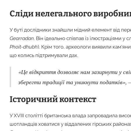
Сліди нелегального виробни
У буті дослідники знайшли мідний елемент від пере
Gearradan
. Він ідеально співпав із ілюстраціями у
Phoit-dhubh
). Крім того, археологи виявили кам’ян
що колись підтримували дах.
«Це відкриття дозволяє нам зазирнути у світ
зберегти традиції та уникнути податків», — 
Історичний контекст
У XVIII столітті британська влада запровадила висо
шотландців ховатися у віддалених гірських районах