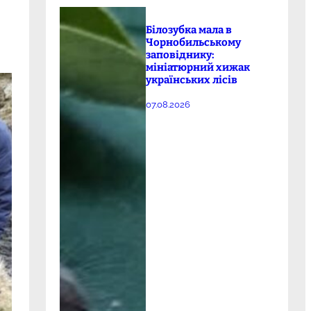
Білозубка мала в
Чорнобильському
заповіднику:
мініатюрний хижак
українських лісів
07.08.2026