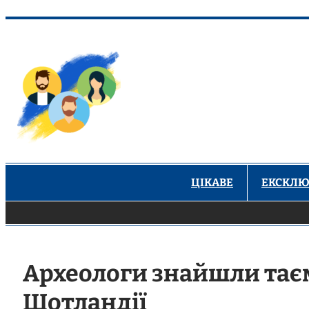
Перейти
до
вмісту
ЦІКАВЕ
ЕКСКЛЮ
Археологи знайшли таєм
Шотландії