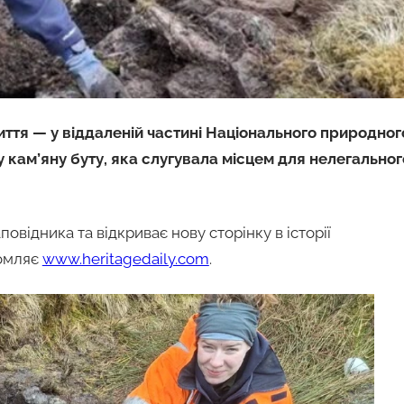
иття — у віддаленій частині Національного природног
кам’яну буту, яка слугувала місцем для нелегальног
овідника та відкриває нову сторінку в історії
домляє
www.heritagedaily.com
.