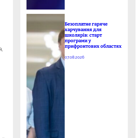
Безоплатне гаряче
харчування для
школярів: старт
програми у
прифронтових областях
й,
07.08.2026