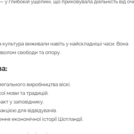
— у глибокій ущелині, що приховувала діяльність від оч
а культура виживали навіть у найскладніші часи. Вона
мволом свободи та опору.
а:
легального виробництва віскі.
ї мови та традицій.
акт у заповіднику.
кцією для відвідувачів.
ння економічної історії Шотландії.