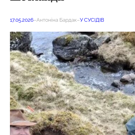
17.05.2026
–
Антоніна Бардак
–
У СУСІДІВ