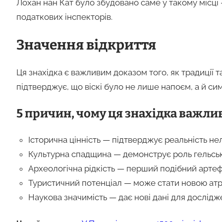
Лохан нан Кат було збудовано саме у такому місці 
податкових інспекторів.
Значення відкриття
Ця знахідка є важливим доказом того, як традиції т
підтверджує, що віскі було не лише напоєм, а й си
5 причин, чому ця знахідка важлив
Історична цінність — підтверджує реальність не
Культурна спадщина — демонструє роль гельсько
Археологічна рідкість — перший подібний артеф
Туристичний потенціал — може стати новою атра
Наукова значимість — дає нові дані для дослідже