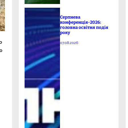
Серпнева
конференція-2026:
головна освітня подія
року
о
07.08.2026
о