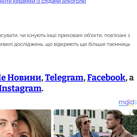
енти кераміки із слідами алкоголю
вати, чи існують інші приховані об’єкти, пов’язані з
 хвилі досліджень, що відкриють ще більше таємниць
le Новини
,
Telegram
,
Facebook
, а
Instagram
.