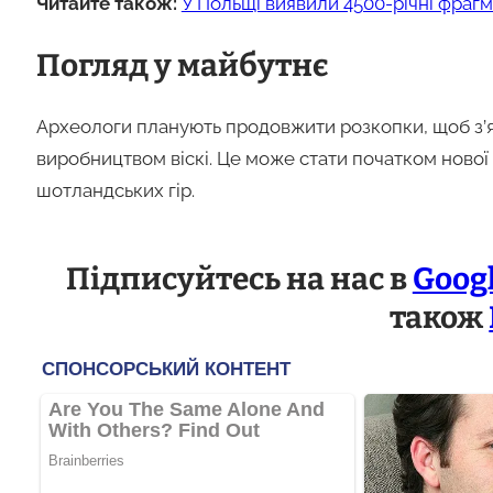
Читайте також:
У Польщі виявили 4500-річні фрагм
Погляд у майбутнє
Археологи планують продовжити розкопки, щоб з’ясу
виробництвом віскі. Це може стати початком нової
шотландських гір.
Підписуйтесь на нас в
Goog
також