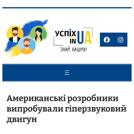
Перейти
до
вмісту
Faceboo
Inst
Американські розробники
випробували гіперзвуковий
двигун