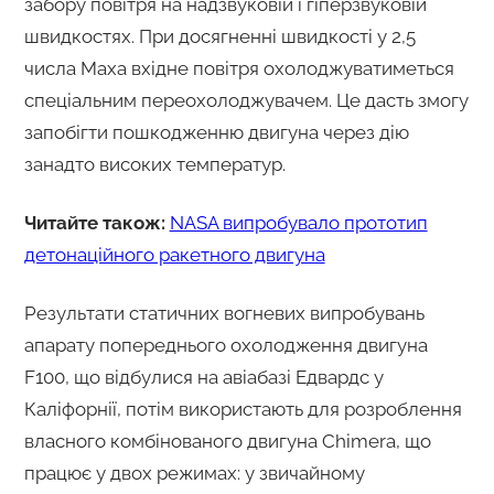
забору повітря на надзвуковій і гіперзвуковій
швидкостях. При досягненні швидкості у 2,5
числа Маха вхідне повітря охолоджуватиметься
спеціальним переохолоджувачем. Це дасть змогу
запобігти пошкодженню двигуна через дію
занадто високих температур.
Читайте також:
NASA випробувало прототип
детонаційного ракетного двигуна
Результати статичних вогневих випробувань
апарату попереднього охолодження двигуна
F100, що відбулися на авіабазі Едвардс у
Каліфорнії, потім використають для розроблення
власного комбінованого двигуна Chimera, що
працює у двох режимах: у звичайному