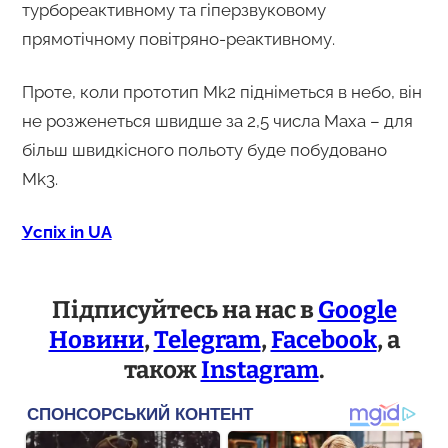
турбореактивному та гіперзвуковому
прямотічному повітряно-реактивному.
Проте, коли прототип Mk2 підніметься в небо, він
не розженеться швидше за 2,5 числа Маха – для
більш швидкісного польоту буде побудовано
Mk3.
Успіх in UA
Підписуйтесь на нас в
Google
Новини
,
Telegram
,
Facebook
, а
також
Instagram
.