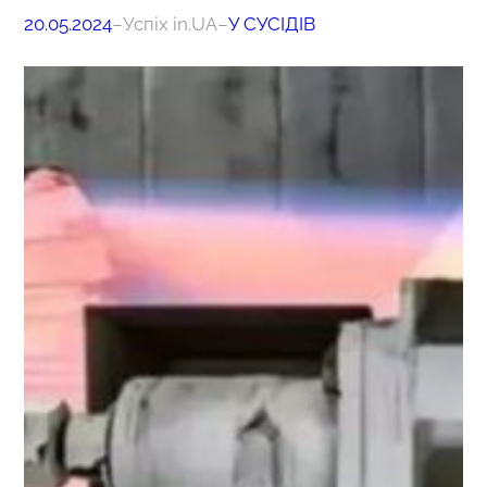
20.05.2024
–
Успіх in.UA
–
У СУСІДІВ