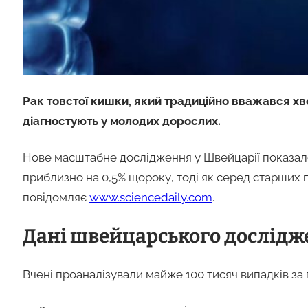
Рак товстої кишки, який традиційно вважався хв
діагностують у молодих дорослих.
Нове масштабне дослідження у Швейцарії показало:
приблизно на 0,5% щороку, тоді як серед старших п
повідомляє
www.sciencedaily.com
.
Дані швейцарського дослідж
Вчені проаналізували майже 100 тисяч випадків за 