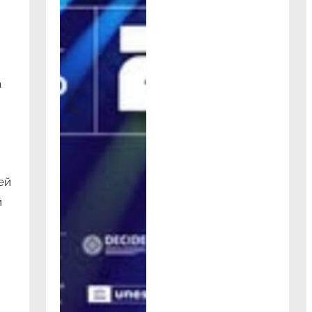
а
ей
й