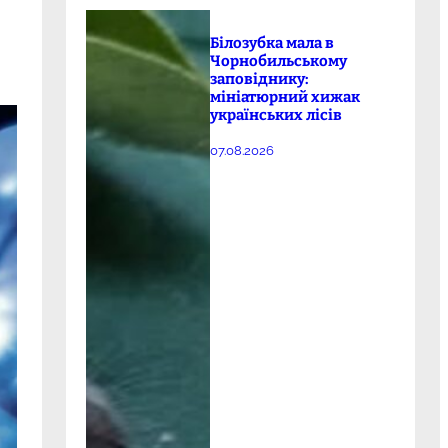
Білозубка мала в
Чорнобильському
заповіднику:
мініатюрний хижак
українських лісів
07.08.2026