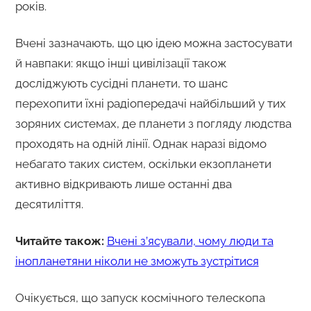
років.
Вчені зазначають, що цю ідею можна застосувати
й навпаки: якщо інші цивілізації також
досліджують сусідні планети, то шанс
перехопити їхні радіопередачі найбільший у тих
зоряних системах, де планети з погляду людства
проходять на одній лінії. Однак наразі відомо
небагато таких систем, оскільки екзопланети
активно відкривають лише останні два
десятиліття.
Читайте також:
Вчені з’ясували, чому люди та
інопланетяни ніколи не зможуть зустрітися
Очікується, що запуск космічного телескопа