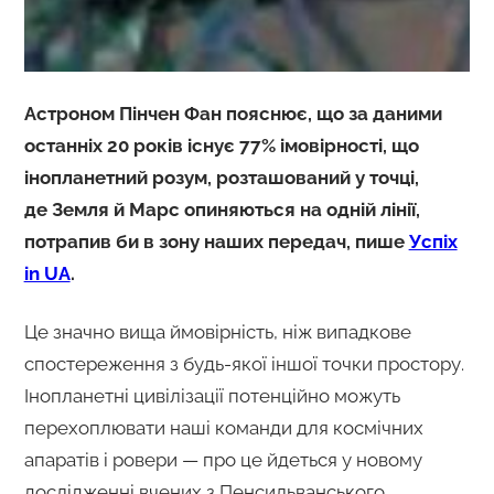
Астроном Пінчен Фан пояснює, що за даними
останніх 20 років існує 77% імовірності, що
інопланетний розум, розташований у точці,
де Земля й Марс опиняються на одній лінії,
потрапив би в зону наших передач, пише
Успіх
in UA
.
Це значно вища ймовірність, ніж випадкове
спостереження з будь-якої іншої точки простору.
Інопланетні цивілізації потенційно можуть
перехоплювати наші команди для космічних
апаратів і ровери — про це йдеться у новому
дослідженні вчених з Пенсильванського