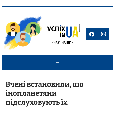
Перейти
до
вмісту
Faceboo
Inst
Вчені встановили, що
інопланетяни
підслуховують їх