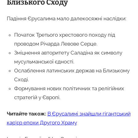
Близького Сходу
Падіння Єрусалима мало далекосяжні наслідки:
Початок Третього хрестового походу під
проводом Річарда Левове Серце.
Зміцнення авторитету Саладіна як символу
мусульманської єдності.
Ослаблення латинських держав на Близькому
Сході.
Формування нових політичних та релігійних
стратегій у Європі.
Читайте також:
В Єрусалимі знайшли гігантський
кар’єр епохи Другого Храму