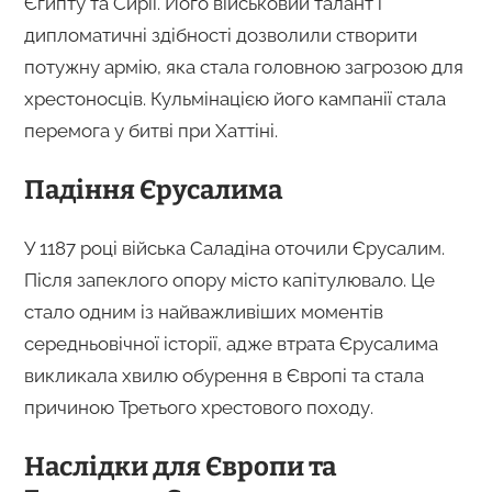
Єгипту та Сирії. Його військовий талант і
дипломатичні здібності дозволили створити
потужну армію, яка стала головною загрозою для
хрестоносців. Кульмінацією його кампанії стала
перемога у битві при Хаттіні.
Падіння Єрусалима
У 1187 році війська Саладіна оточили Єрусалим.
Після запеклого опору місто капітулювало. Це
стало одним із найважливіших моментів
середньовічної історії, адже втрата Єрусалима
викликала хвилю обурення в Європі та стала
причиною Третього хрестового походу.
Наслідки для Європи та