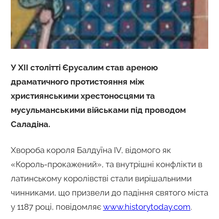
У XII столітті Єрусалим став ареною
драматичного протистояння між
християнськими хрестоносцями та
мусульманськими військами під проводом
Саладіна.
Хвороба короля Балдуїна IV, відомого як
«Король-прокажений», та внутрішні конфлікти в
латинському королівстві стали вирішальними
чинниками, що призвели до падіння святого міста
у 1187 році, повідомляє
www.historytoday.com
.