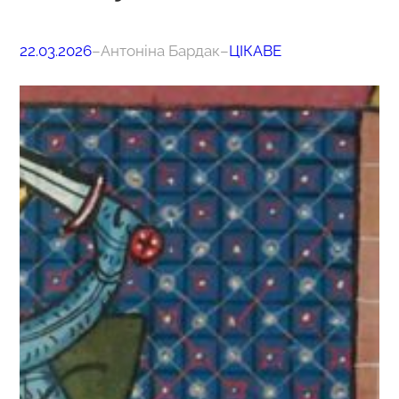
22.03.2026
–
Антоніна Бардак
–
ЦІКАВЕ