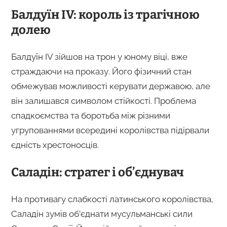
Балдуїн IV: король із трагічною
долею
Балдуїн IV зійшов на трон у юному віці, вже
страждаючи на проказу. Його фізичний стан
обмежував можливості керувати державою, але
він залишався символом стійкості. Проблема
спадкоємства та боротьба між різними
угрупованнями всередині королівства підірвали
єдність хрестоносців.
Саладін: стратег і об’єднувач
На противагу слабкості латинського королівства,
Саладін зумів об’єднати мусульманські сили