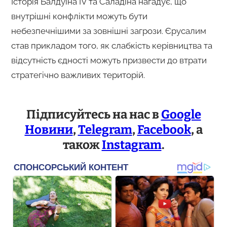
Історія Балдуїна IV та Саладіна нагадує, що
внутрішні конфлікти можуть бути
небезпечнішими за зовнішні загрози. Єрусалим
став прикладом того, як слабкість керівництва та
відсутність єдності можуть призвести до втрати
стратегічно важливих територій.
Підписуйтесь на нас в
Google
Новини
,
Telegram
,
Facebook
, а
також
Instagram
.