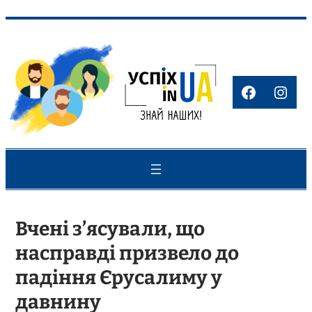
Перейти
до
вмісту
Faceboo
Inst
Вчені з’ясували, що
насправді призвело до
падіння Єрусалиму у
давнину