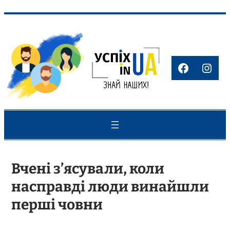
Перейти
до
вмісту
Faceboo
Inst
Вчені з’ясували, коли
насправді люди винайшли
перші човни