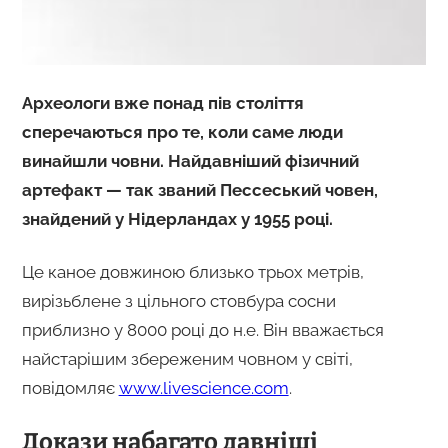
Археологи вже понад пів століття
сперечаються про те, коли саме люди
винайшли човни. Найдавніший фізичний
артефакт — так званий Пессеський човен,
знайдений у Нідерландах у 1955 році.
Це каное довжиною близько трьох метрів,
вирізьблене з цільного стовбура сосни
приблизно у 8000 році до н.е. Він вважається
найстарішим збереженим човном у світі,
повідомляє
www.livescience.com
.
Докази набагато давніші