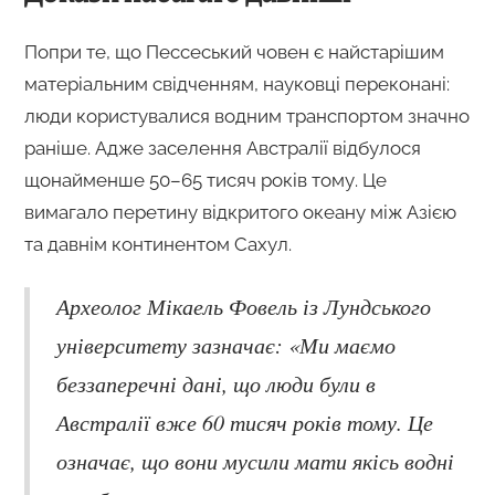
Попри те, що Пессеський човен є найстарішим
матеріальним свідченням, науковці переконані:
люди користувалися водним транспортом значно
раніше. Адже заселення Австралії відбулося
щонайменше 50–65 тисяч років тому. Це
вимагало перетину відкритого океану між Азією
та давнім континентом Сахул.
Археолог Мікаель Фовель із Лундського
університету зазначає: «Ми маємо
беззаперечні дані, що люди були в
Австралії вже 60 тисяч років тому. Це
означає, що вони мусили мати якісь водні