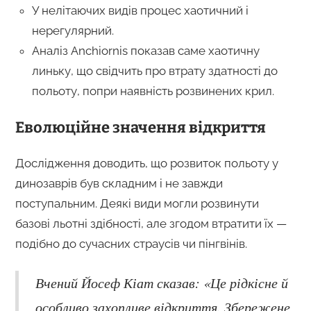
У нелітаючих видів процес хаотичний і
нерегулярний.
Аналіз Anchiornis показав саме хаотичну
линьку, що свідчить про втрату здатності до
польоту, попри наявність розвинених крил.
Еволюційне значення відкриття
Дослідження доводить, що розвиток польоту у
динозаврів був складним і не завжди
поступальним. Деякі види могли розвинути
базові льотні здібності, але згодом втратити їх —
подібно до сучасних страусів чи пінгвінів.
Вчений Йосеф Кіат сказав: «Це рідкісне й
особливо захопливе відкриття. Збережене