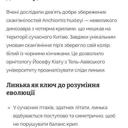
Вчені дослідили дев’ять добре збережених
скам’янілостей Anchiornis huxleyi — невеликого
динозавра з чотирма крилами, що мешкав на
території сучасного Китаю. Завдяки унікальним
умовам скам’яніння пір’я зберегло свій колір:
білий із чорними кінчиками. Це дозволило
орнітологу Йосефу Кіату з Тель-Авівського
університету проаналізувати сліди линьки.
Линька як ключ до розуміння
еволюції
У сучасних птахів, здатних літати, линька
відбувається поступово та симетрично, щоб
не порушувати баланс крил.