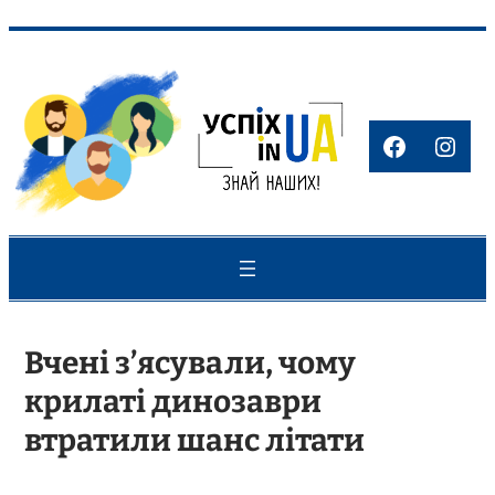
Перейти
до
вмісту
Faceboo
Inst
Вчені з’ясували, чому
крилаті динозаври
втратили шанс літати