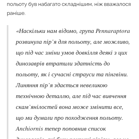
польоту був набагато складнішим, ніж вважалося
раніше.
«Наскільки нам відомо, група Pennaraptora
розвинула пір’я для польоту, але можливо,
що під час зміни умов довкілля деякі з цих
динозаврів втратили здатність до
польоту, як і сучасні страуси та пінгвіни.
Линяння пір’я здається невеликою
технічною деталлю, але під час вивчення
скам’янілостей вона може змінити все,
що ми думали про походження польоту.
Anchiornis тепер поповнив список
динозаврів, які були покриті пір’ям, але не