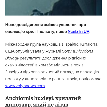
Нове дослідження змінює уявлення про
еволюцію крил і польоту, пише
Успіх in UA
.
Міжнародна група науковців з Ізраїлю, Китаю та
США опублікувала у журналі
Communications
Biology
результати дослідження рідкісних
скам’янілостей віком 160 мільйонів років.
Знахідки відкривають новий погляд на еволюцію
польоту у динозаврів та ранніх птахів, повідомляє
www.volynnews.com
.
Anchiornis huxleyi: крилатий
динозавр, який не літав