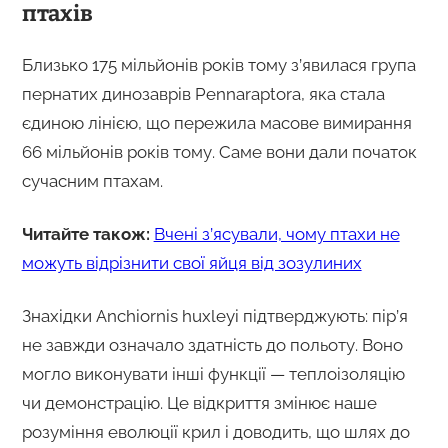
птахів
Близько 175 мільйонів років тому з’явилася група
пернатих динозаврів Pennaraptora, яка стала
єдиною лінією, що пережила масове вимирання
66 мільйонів років тому. Саме вони дали початок
сучасним птахам.
Читайте також:
Вчені з’ясували, чому птахи не
можуть відрізнити свої яйця від зозулиних
Знахідки Anchiornis huxleyi підтверджують: пір’я
не завжди означало здатність до польоту. Воно
могло виконувати інші функції — теплоізоляцію
чи демонстрацію. Це відкриття змінює наше
розуміння еволюції крил і доводить, що шлях до