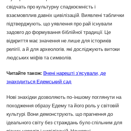
свідчать про культурну спадкоємність і
взаємовплив давніх цивілізацій. Виявлені таблички
підтверджують, що уявлення про рай існували
задовго до формування біблійної традиції. Це
відкриття має значення не лише для істориків
релігії, а й для археологів, які досліджують витоки
людських міфів та символів.
Читайте також:
Вчені нарешті з’ясували, де
знаходиться Едемський сад
Нові знахідки дозволяють по-іншому поглянути на
походження образу Едему та його роль у світовій
культурі. Вони демонструють, що прагнення до
ідеального світу без страждань було спільним для
різних народів і цивілізацій. Науковці