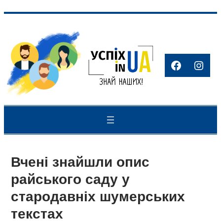
Перейти
до
вмісту
Faceboo
Inst
Вчені знайшли опис
райського саду у
стародавніх шумерських
текстах