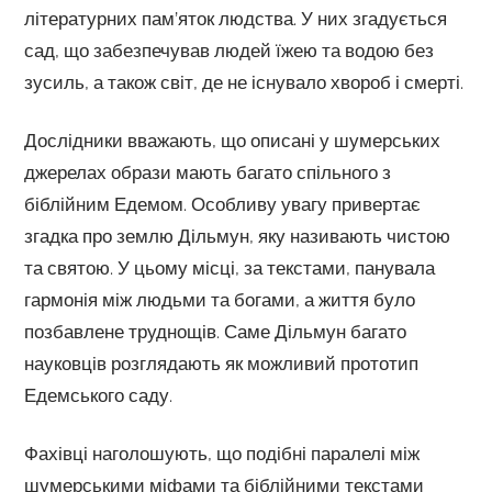
літературних пам’яток людства. У них згадується
сад, що забезпечував людей їжею та водою без
зусиль, а також світ, де не існувало хвороб і смерті.
Дослідники вважають, що описані у шумерських
джерелах образи мають багато спільного з
біблійним Едемом. Особливу увагу привертає
згадка про землю Дільмун, яку називають чистою
та святою. У цьому місці, за текстами, панувала
гармонія між людьми та богами, а життя було
позбавлене труднощів. Саме Дільмун багато
науковців розглядають як можливий прототип
Едемського саду.
Фахівці наголошують, що подібні паралелі між
шумерськими міфами та біблійними текстами