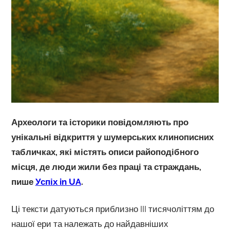
Археологи та історики повідомляють про
унікальні відкриття у шумерських клинописних
табличках, які містять описи райоподібного
місця, де люди жили без праці та страждань,
пише
Успіх in UA
.
Ці тексти датуються приблизно III тисячоліттям до
нашої ери та належать до найдавніших