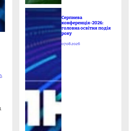
Серпнева
конференція-2026:
головна освітня подія
року
07.08.2026
m
.
д