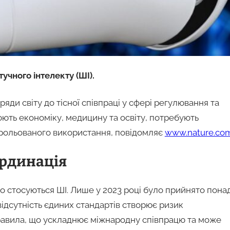
чного інтелекту (ШІ).
яди світу до тісної співпраці у сфері регулювання та
юють економіку, медицину та освіту, потребують
трольованого використання, повідомляє
www.nature.co
ординація
що стосуються ШІ. Лише у 2023 році було прийнято пона
відсутність єдиних стандартів створює ризик
равила, що ускладнює міжнародну співпрацю та може