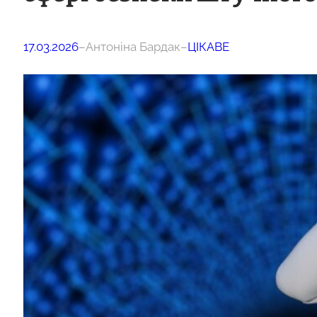
17.03.2026
–
Антоніна Бардак
–
ЦІКАВЕ