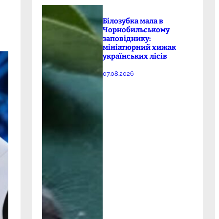
Білозубка мала в
Чорнобильському
заповіднику:
мініатюрний хижак
українських лісів
07.08.2026