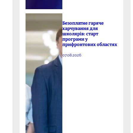
Безоплатне гаряче
харчування для
школярів: старт
програми у
прифронтових областях
07.08.2026