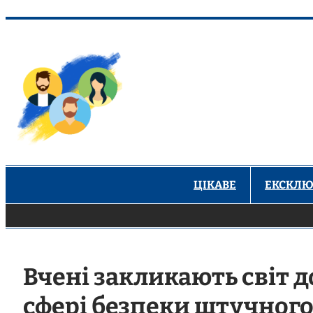
Перейти
до
вмісту
ЦІКАВЕ
ЕКСКЛЮ
Вчені закликають світ д
сфері безпеки штучного 