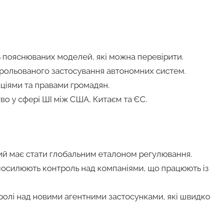
ть пояснюваних моделей, які можна перевірити.
трольованого застосування автономних систем.
аціями та правами громадян.
во у сфері ШІ між США, Китаєм та ЄС.
кий має стати глобальним еталоном регулювання.
 посилюють контроль над компаніями, що працюють із
ролі над новими агентними застосунками, які швидко