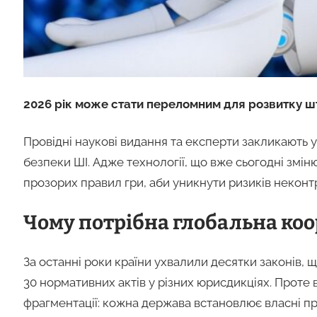
2026 рік може стати переломним для розвитку шту
Провідні наукові видання та експерти закликають ур
безпеки ШІ. Адже технології, що вже сьогодні змін
прозорих правил гри, аби уникнути ризиків некон
Чому потрібна глобальна ко
За останні роки країни ухвалили десятки законів, 
30 нормативних актів у різних юрисдикціях. Проте 
фрагментації: кожна держава встановлює власні п