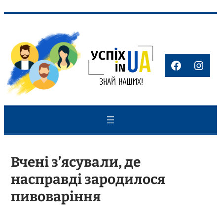
Перейти
до
вмісту
Faceboo
Inst
Вчені з’ясували, де
насправді зародилося
пивоваріння