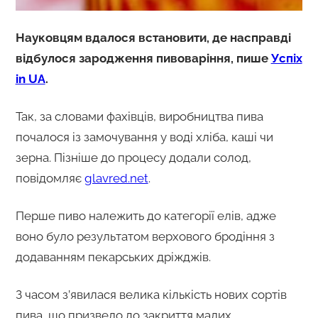
Науковцям вдалося встановити, де насправді
відбулося зародження пивоваріння, пише
Успіх
in UA
.
Так, за словами фахівців, виробництва пива
почалося із замочування у воді хліба, каші чи
зерна. Пізніше до процесу додали солод,
повідомляє
glavred.net
.
Перше пиво належить до категорії елів, адже
воно було результатом верхового бродіння з
додаванням пекарських дріжджів.
З часом з’явилася велика кількість нових сортів
пива, що призвело до закриття малих