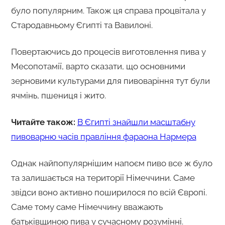
було популярним. Також ця справа процвітала у
Стародавньому Єгипті та Вавилоні.
Повертаючись до процесів виготовлення пива у
Месопотамії, варто сказати, що основними
зерновими культурами для пивоваріння тут були
ячмінь, пшениця і жито.
Читайте також:
В Єгипті знайшли масштабну
пивоварню часів правління фараона Нармера
Однак найпопулярнішим напоєм пиво все ж було
та залишається на території Німеччини. Саме
звідси воно активно поширилося по всій Європі.
Саме тому саме Німеччину вважають
батьківщиною пива у сучасному розумінні.