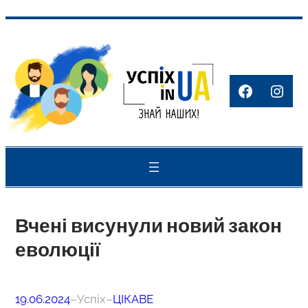
Перейти
до
вмісту
Faceboo
Inst
Вчені висунули новий закон
еволюції
19.06.2024
–
Успіх
–
ЦІКАВЕ