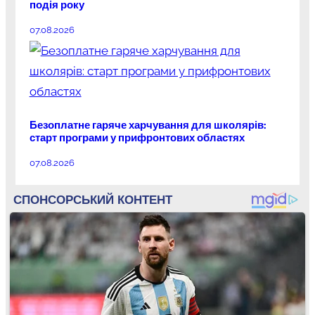
подія року
07.08.2026
Безоплатне гаряче харчування для школярів:
старт програми у прифронтових областях
07.08.2026