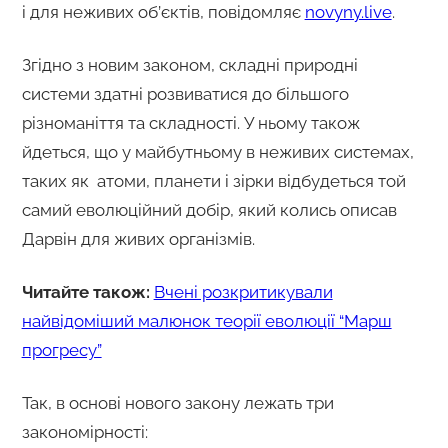
і для неживих об’єктів, повідомляє
novyny.live
.
Згідно з новим законом, складні природні
системи здатні розвиватися до більшого
різноманіття та складності. У ньому також
йдеться, що у майбутньому в неживих системах,
таких як атоми, планети і зірки відбудеться той
самий еволюційний добір, який колись описав
Дарвін для живих організмів.
Читайте також:
Вчені розкритикували
найвідоміший малюнок теорії еволюції “Марш
прогресу”
Так, в основі нового закону лежать три
закономірності: