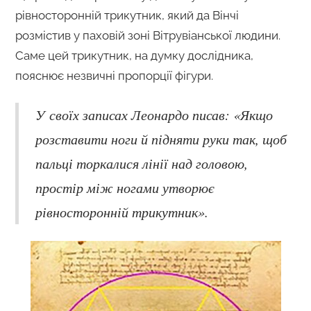
рівносторонній трикутник, який да Вінчі
розмістив у паховій зоні Вітрувіанської людини.
Саме цей трикутник, на думку дослідника,
пояснює незвичні пропорції фігури.
У своїх записах Леонардо писав: «Якщо
розставити ноги й підняти руки так, щоб
пальці торкалися лінії над головою,
простір між ногами утворює
рівносторонній трикутник».