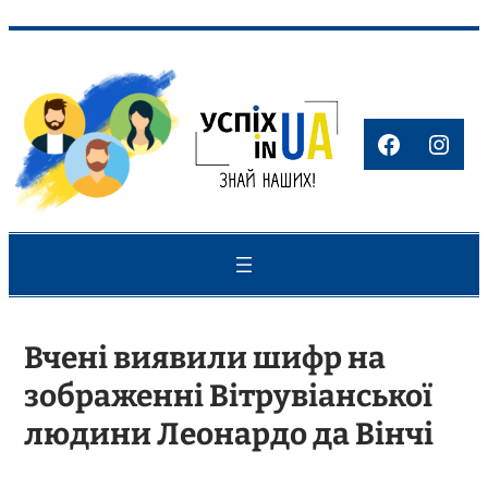
Перейти
до
вмісту
Faceboo
Inst
Вчені виявили шифр на
зображенні Вітрувіанської
людини Леонардо да Вінчі