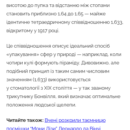
висотою до пупка та відстанню між стопами
становить приблизно 1,64 до 1,65 — майже
ідентичне тетраедричному співвідношенню 1,633,
відкритому у 1917 році.
Це співвідношення описує ідеальний спосіб
«упакування» сфер у природі — наприклад, коли
чотири кулі формують піраміду. Дивовижно, але
подібний принцип із таким самим числовим
значенням (1,633) використовується
у стоматології з XIX століття — у так званому
трикутнику Бонвілля, який визначає оптимальне
положення людської щелепи.
Читайте також:
Вчені розкрили таємницю
посмішки “Мони Лізи” Леонардо да Вінчі