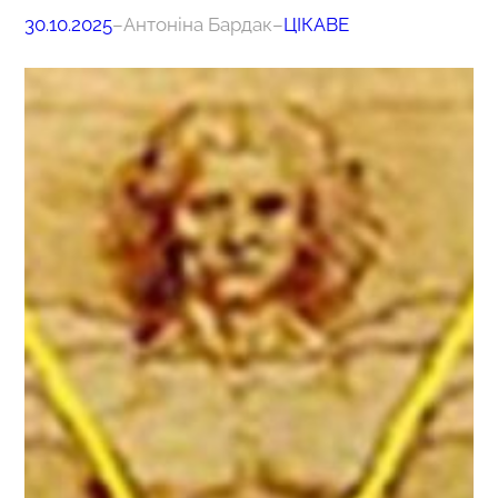
30.10.2025
–
Антоніна Бардак
–
ЦІКАВЕ