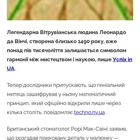
Легендарна Вітрувіанська людина Леонардо
да Вінчі, створена близько 1490 року, вже
понад пів тисячоліття залишається символом
гармонії між мистецтвом і наукою, пише
Успіх in
UA
.
Тепер дослідники припускають, що геніальний
митець зашифрував у ньому математичний
принцип, який офіційно відкрили лише через
кілька століть, повідомляє
techno.nv.ua
.
Британський стоматолог Рорі Мак-Свіні заявив,
що розгадав приховану деталь у малюнку —