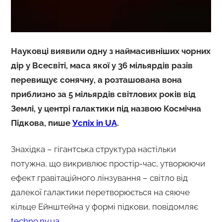
Науковці виявили одну з наймасивніших чорних
дір у Всесвіті, маса якої у 36 мільярдів разів
перевищує сонячну, а розташована вона
приблизно за 5 мільярдів світлових років від
Землі, у центрі галактики під назвою Космічна
Підкова, пише
Успіх in UA
.
Знахідка – гігантська структура настільки
потужна, що викривлює простір-час, утворюючи
ефект гравітаційного лінзування – світло від
далекої галактики перетворюється на сяюче
кільце Ейнштейна у формі підкови, повідомляє
techno.nv.ua
.