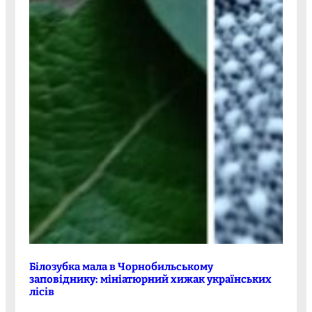
Білозубка мала в Чорнобильському
заповіднику: мініатюрний хижак українських
лісів