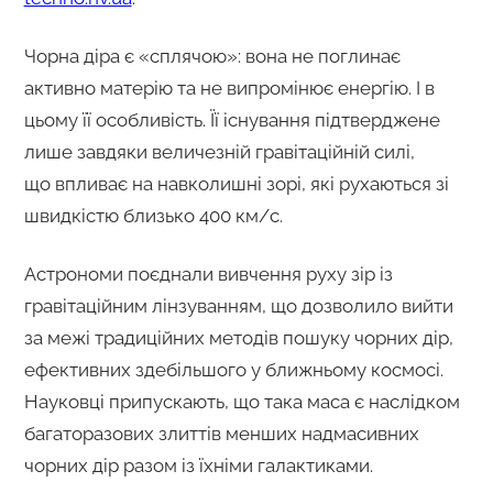
Чорна діра є «сплячою»: вона не поглинає
активно матерію та не випромінює енергію. І в
цьому її особливість. Її існування підтверджене
лише завдяки величезній гравітаційній силі,
що впливає на навколишні зорі, які рухаються зі
швидкістю близько 400 км/с.
Астрономи поєднали вивчення руху зір із
гравітаційним лінзуванням, що дозволило вийти
за межі традиційних методів пошуку чорних дір,
ефективних здебільшого у ближньому космосі.
Науковці припускають, що така маса є наслідком
багаторазових злиттів менших надмасивних
чорних дір разом із їхніми галактиками.