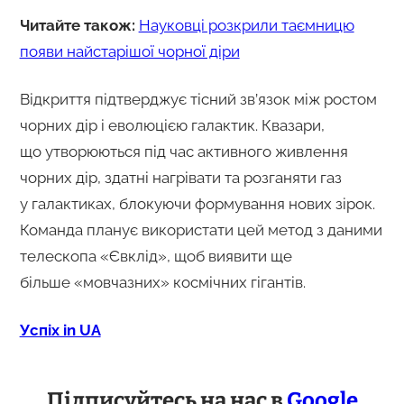
Читайте також:
Науковці розкрили таємницю
появи найстарішої чорної діри
Відкриття підтверджує тісний зв’язок між ростом
чорних дір і еволюцією галактик. Квазари,
що утворюються під час активного живлення
чорних дір, здатні нагрівати та розганяти газ
у галактиках, блокуючи формування нових зірок.
Команда планує використати цей метод з даними
телескопа «Євклід», щоб виявити ще
більше «мовчазних» космічних гігантів.
Успіх in UA
Підписуйтесь на нас в
Google