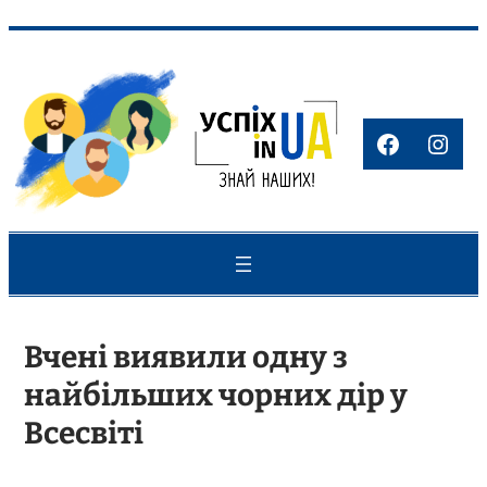
Перейти
до
вмісту
Faceboo
Inst
Вчені виявили одну з
найбільших чорних дір у
Всесвіті