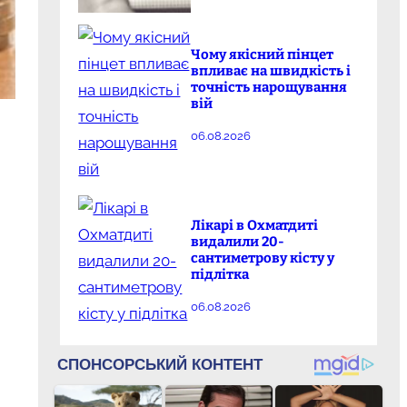
Чому якісний пінцет
впливає на швидкість і
точність нарощування
вій
06.08.2026
Лікарі в Охматдиті
видалили 20-
сантиметрову кісту у
підлітка
06.08.2026