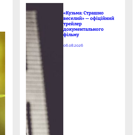
«Кузьма: Страшно
веселий» — офіційний
трейлер
документального
фільму
06.08.2026