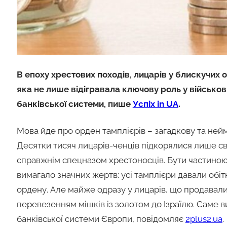
В епоху хрестових походів, лицарів у блискучих о
яка не лише відігравала ключову роль у військов
банківської системи, пише
Успіх in UA
.
Мова йде про орден тамплієрів – загадкову та неймо
Десятки тисяч лицарів-ченців підкорялися лише св
справжнім спецназом хрестоносців. Бути частиною
вимагало значних жертв: усі тамплієри давали обіт
ордену. Але майже одразу у лицарів, що продавали 
перевезенням мішків із золотом до Ізраїлю. Саме 
банківської системи Європи, повідомляє
2plus2.ua
.