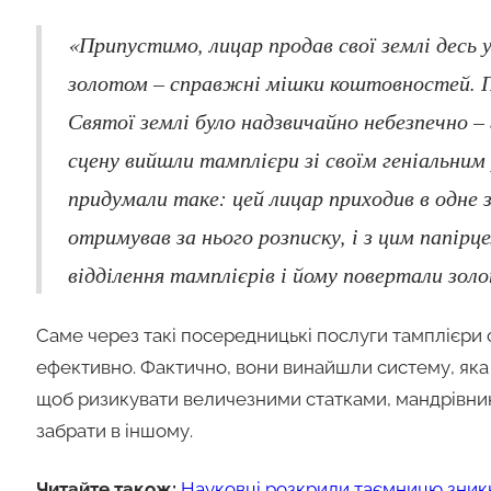
«Припустимо, лицар продав свої землі десь 
золотом – справжні мішки коштовностей. П
Святої землі було надзвичайно небезпечно –
сцену вийшли тамплієри зі своїм геніальни
придумали таке: цей лицар приходив в одне з
отримував за нього розписку, і з цим папірце
відділення тамплієрів і йому повертали зол
Саме через такі посередницькі послуги тамплієри 
ефективно. Фактично, вони винайшли систему, яка на
щоб ризикувати величезними статками, мандрівники 
забрати в іншому.
Читайте також:
Науковці розкрили таємницю зник