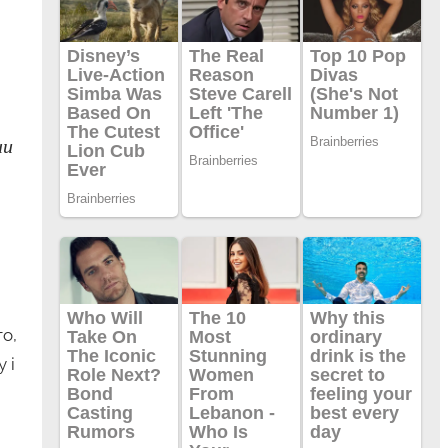
ни
го,
 і