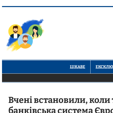
Перейти
до
вмісту
ЦІКАВЕ
ЕКСКЛЮ
Вчені встановили, коли
банківська система Євр