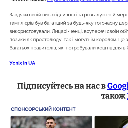
Завдяки своїй винахідливості та розгалуженій мере
тамплієрів був багатший за будь-яку тогочасну дер
використовували. Лицарі-ченці, всупереч своїй обі
позики як простолюду, так і могутнім королям. Це
багатьох правителів, які потребували коштів для в
Успіх in UA
Підписуйтесь на нас в
Goog
також