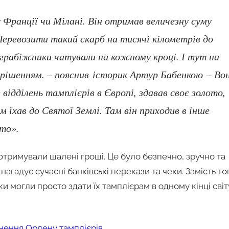
у Франції чи Мілані. Він отримав величезну суму
еревозити такий скарб на тисячі кілометрів до
 грабіжники чатували на кожному кроці. І тут на
м рішенням. – пояснив історик Артур Бабенкою – Во
 відділень тамплієрів в Європі, здавав своє золото,
м їхав до Святої Землі. Там він приходив в інше
ото».
отримували шалені гроші. Це було безпечно, зручно та
гадує сучасні банківські перекази та чеки. Замість то
могли просто здати їх тамплієрам в одному кінці світу
нення Ордену тамплієрів