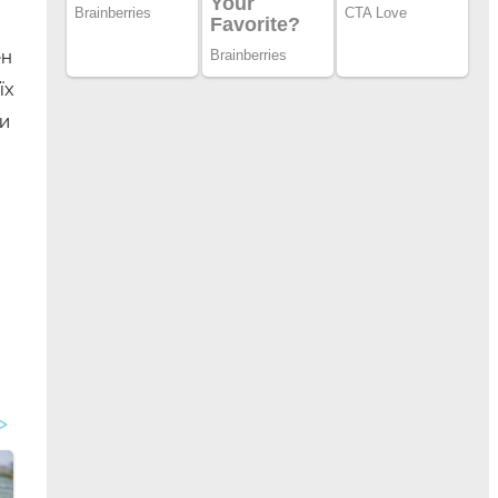
ен
їх
чи