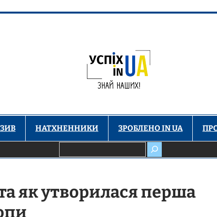
ЗИВ
НАТХНЕННИКИ
ЗРОБЛЕНО IN UA
ПР
Пошук
 та як утворилася перша
опи