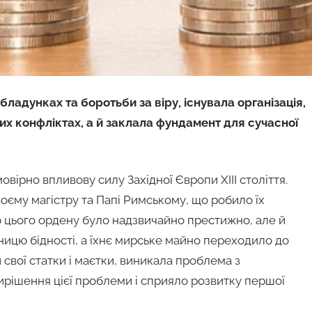
бладунках та боротьби за віру, існувала організація,
их конфліктах, а й заклала фундамент для сучасної
вірно впливову силу Західної Європи XIII століття.
оєму магістру та Папі Римському, що робило їх
 цього ордену було надзвичайно престижно, але й
ницю бідності, а їхнє мирське майно переходило до
свої статки і маєтки, виникала проблема з
вирішення цієї проблеми і сприяло розвитку першої