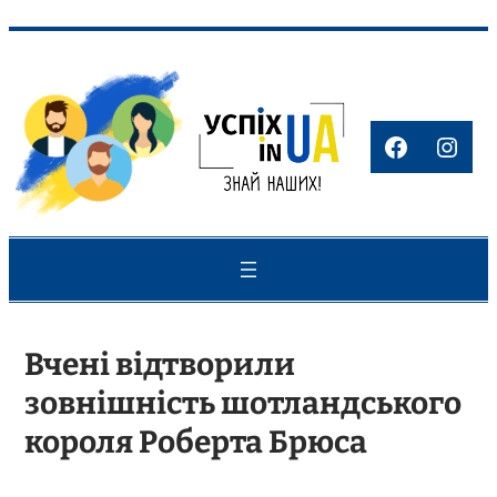
Перейти
до
вмісту
Faceboo
Inst
Вчені відтворили
зовнішність шотландського
короля Роберта Брюса