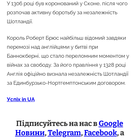
У 1306 році був коронований у Сконе, після чого
розпочав активну боротьбу за незалежність
Шотландії.
Король Роберт Брюс найбільш відомий завдяки
перемозі над англійцями у битві при
Баннокберні, що стало переломним моментом у
війнах за свободу. За його правління у 1328 році
Англія офіційно визнала незалежність Шотландії
за Единбурзько-Нортгемптонським договором.
Успіх in UA
Підписуйтесь на нас в
Google
Новини
,
Telegram
,
Facebook
, а