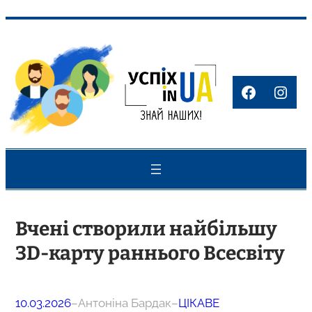
Перейти
до
вмісту
Faceboo
Inst
Вчені створили найбільшу
3D-карту раннього Всесвіту
10.03.2026
–
Антоніна Бардак
–
ЦІКАВЕ