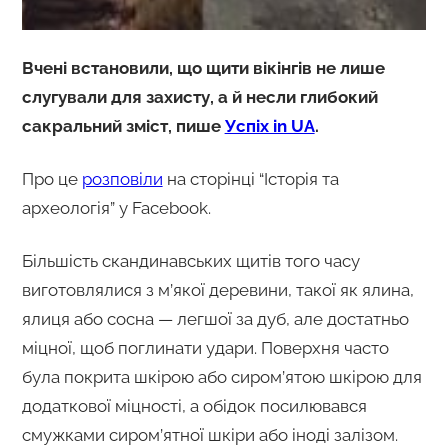
Вчені встановили, що щити вікінгів не лише
слугували для захисту, а й несли глибокий
сакральний зміст, пише
Успіх in UA
.
Про це
розповіли
на сторінці “Історія та
археологія” у Facebook.
Більшість скандинавських щитів того часу
виготовлялися з м’якої деревини, такої як ялина,
ялиця або сосна — легшої за дуб, але достатньо
міцної, щоб поглинати удари. Поверхня часто
була покрита шкірою або сиром’ятою шкірою для
додаткової міцності, а обідок посилювався
смужками сиром’ятної шкіри або іноді залізом.