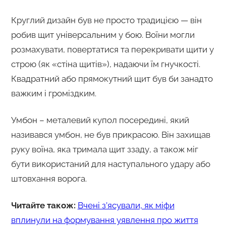
Круглий дизайн був не просто традицією — він
робив щит універсальним у бою. Воїни могли
розмахувати, повертатися та перекривати щити у
строю (як «стіна щитів»), надаючи їм гнучкості.
Квадратний або прямокутний щит був би занадто
важким і громіздким.
Умбон – металевий купол посередині, який
називався умбон, не був прикрасою. Він захищав
руку воїна, яка тримала щит ззаду, а також міг
бути використаний для наступального удару або
штовхання ворога.
Читайте також:
Вчені з’ясували, як міфи
вплинули на формування уявлення про життя