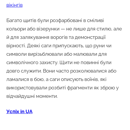
вікінгів
Багато щитів були розфарбовані в сміливі
кольори або візерунки — не лише для стилю, але
й для залякування ворогів та демонстрації
вірності. Деякі саги припускають, що руни чи
символи вирізьблювали або малювали для
символічного захисту. Щити не повинні були
довго служити. Вони часто розколювалися або
ламалися в бою, а саги описують воїнів, які
використовували розбиті фрагменти як зброю у
відчайдушні моменти.
Успіх in UA