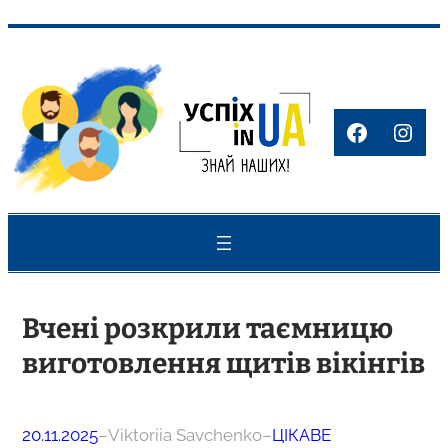
Перейти
до
вмісту
Faceboo
Inst
Вчені розкрили таємницю
виготовлення щитів вікінгів
20.11.2025
–
Viktoriia Savchenko
–
ЦІКАВЕ