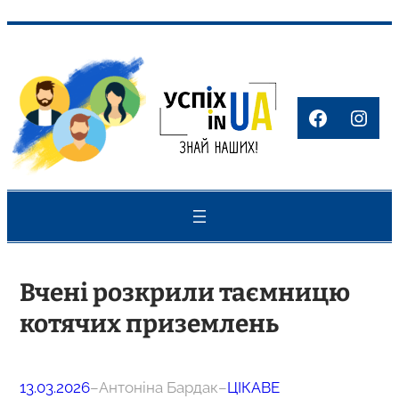
Перейти
до
вмісту
Faceboo
Inst
Вчені розкрили таємницю
котячих приземлень
13.03.2026
–
Антоніна Бардак
–
ЦІКАВЕ