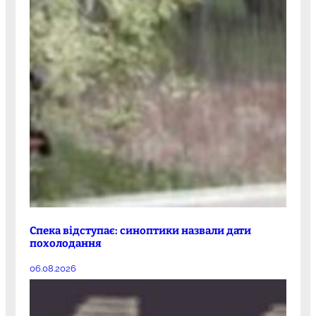
Спека відступає: синоптики назвали дати
похолодання
06.08.2026