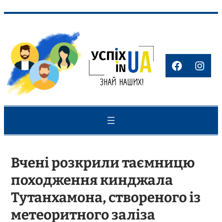
Перейти
до
вмісту
Faceboo
Inst
Вчені розкрили таємницю
походження кинджала
Тутанхамона, створеного із
метеоритного заліза