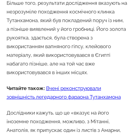
Більше того, результати дослідження вказують на
незрозуміле походження космічного клинка
Тутанхамона, який був покладений поруч із ним,
а пізніше виявлений у його гробниці. Його золота
рукоятка, здається, була створена з
використанням вапняного гіпсу, клейового
матеріалу, який використовувався в Єгипті
набагато пізніше, але на той час вже
використовувався в інших місцях.
Читайте також:
Вчені реконструювали
зовнішність легедарного фараона Тутанхамона
Дослідники кажуть, що це «вказує на його
іноземне походження, можливо, з Мітанні,
Анатолія, як припускає один із листів з Амарни,