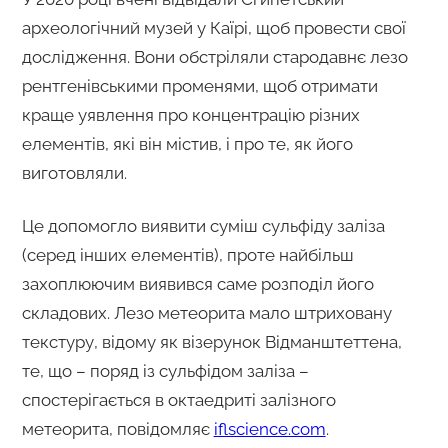
археологічний музей у Каїрі, щоб провести свої
дослідження. Вони обстріляли стародавнє лезо
рентгенівськими променями, щоб отримати
краще уявлення про концентрацію різних
елементів, які він містив, і про те, як його
виготовляли.
Це допомогло виявити суміш сульфіду заліза
(серед інших елементів), проте найбільш
захоплюючим виявився саме розподіл його
складових. Лезо метеорита мало штриховану
текстуру, відому як візерунок Відманштеттена,
те, що – поряд із сульфідом заліза –
спостерігається в октаедриті залізного
метеорита, повідомляє
iflscience.com
.