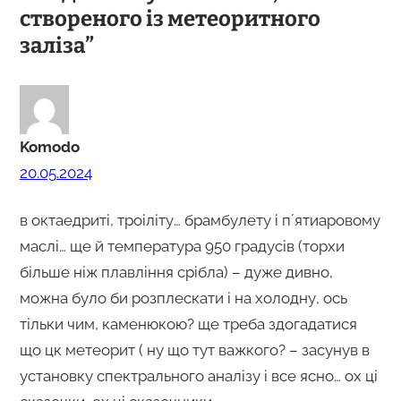
створеного із метеоритного
заліза”
Komodo
20.05.2024
в октаедриті, троіліту… брамбулету і пʼятиаровому
маслі… ще й температура 950 градусів (торхи
більше ніж плавління срібла) – дуже дивно,
можна було би розплескати і на холодну, ось
тільки чим, каменюкою? ще треба здогадатися
що цк метеорит ( ну що тут важкого? – засунув в
установку спектрального аналізу і все ясно… ох ці