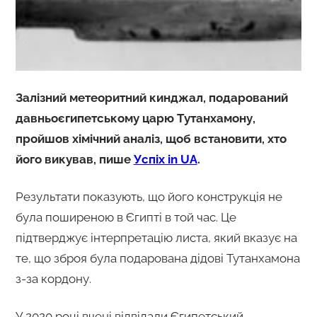
Залізний метеоритний кинджал, подарований
давньоєгипетському царю Тутанхамону,
пройшов хімічний аналіз, щоб встановити, хто
його викував, пише
Успіх in UA
.
Результати показують, що його конструкція не
була поширеною в Єгипті в той час. Це
підтверджує інтерпретацію листа, який вказує на
те, що зброя була подарована дідові Тутанхамона
з-за кордону.
У 2020 році вчені відвідали Єгипетський