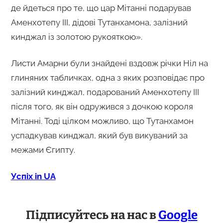
де йдеться про те, що цар Мітанні подарував
Аменхотепу III, дідові Тутанхамона, залізний
кинджал із золотою рукояткою».
Листи Амарни були знайдені вздовж річки Ніл на
глиняних табличках, одна з яких розповідає про
залізний кинджал, подарований Аменхотепу III
після того, як він одружився з дочкою короля
Мітанні. Тоді цілком можливо, що Тутанхамон
успадкував кинджал, який був викуваний за
межами Єгипту.
Успіх in UA
Підписуйтесь на нас в
Google