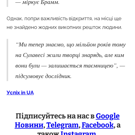
— міркує Брамм.
Однак, попри важливість відкриття, на місці ще
не знайдено жодних викопних решток людини.
“Ми тепер знаємо, що мільйон років тому
на Сулавесі жили творці знарядь, але ким
вони були — залишається таємницею”, —
підсумовує дослідник.
Успіх in UA
Підписуйтесь на нас в
Google
Новини
,
Telegram
,
Facebook
, а
також
Instagram
.