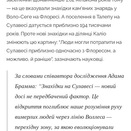
— на це вказували знахідки кам’яних знарядь у
Воло-Сеге на Флоресі. А поселення в Талепу на
Сулавесі датується приблизно 194 тисячами
років. Проте нові знахідки на ділянці Каліо
змінюють цю картину: “Люди могли потрапити на
Сулавесі приблизно одночасно з Флоресом, а
можливо, й раніше”, зазначають науковці.
За словами співавтора дослідження Адама
Брамма: “Знахідки на Сулавесі — новий
досі не передбачений фактор. Це
відкриття поглиблює наше розуміння руху
вимерлих людей через лінію Воллеса —
перехідну зону, за якою еволюціонували