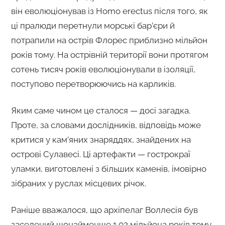
він еволюціонував із Homo erectus після того, як
ці пралюди перетнули морські бар’єри й
потрапили на острів Флорес приблизно мільйон
років тому. На острівній території вони протягом
сотень тисяч років еволюціонували в ізоляції,
поступово перетворюючись на карликів.
Яким саме чином це сталося — досі загадка.
Проте, за словами дослідників, відповідь може
критися у кам’яних знаряддях, знайдених на
острові Сулавесі. Ці артефакти — гострокраї
уламки, виготовлені з більших каменів, імовірно
зібраних у руслах місцевих річок.
Раніше вважалося, що архіпелаг Воллесія був
заселений щонайменше 1,02 мільйона років тому