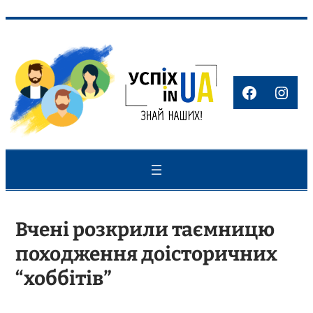
Перейти
до
вмісту
Faceboo
Inst
Вчені розкрили таємницю
походження доісторичних
“хоббітів”