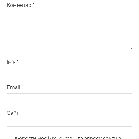
Коментар
*
Ім’я
*
Email
*
Сайт
Зберегти моє ім’я, e-mail, та адресу сайту в