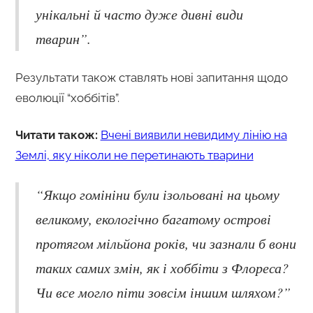
унікальні й часто дуже дивні види
тварин”.
Результати також ставлять нові запитання щодо
еволюції “хоббітів”.
Читати також:
Вчені виявили невидиму лінію на
Землі, яку ніколи не перетинають тварини
“Якщо гомініни були ізольовані на цьому
великому, екологічно багатому острові
протягом мільйона років, чи зазнали б вони
таких самих змін, як і хоббіти з Флореса?
Чи все могло піти зовсім іншим шляхом?”