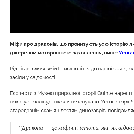
Міфи про драконів, що пронизують усю історію л
джерелом моторошного захоплення, пише
Успіх 
Від гігантських змій II тисячоліття до нашої ери до к
засіли у свідомості.
Експерти з Музею природної історії Quinte нарешті д
показує Голлівуд, ніколи не існувало. Усі ці істор
стародавнім скам’янілостям динозаврів, повідомл
“Дракони — це міфічні істоти, які, як відомо