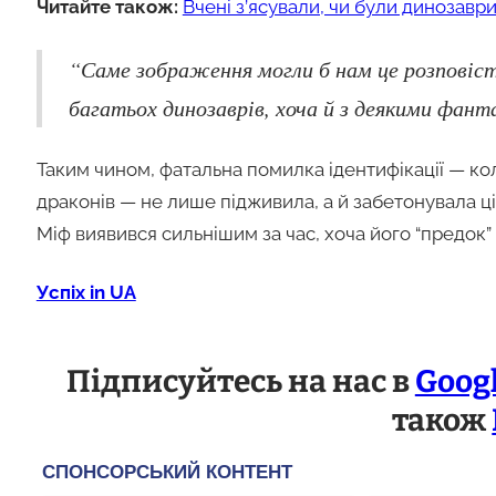
Читайте також:
Вчені з’ясували, чи були динозаври
“Саме зображення могли б нам це розповіст
багатьох динозаврів, хоча й з деякими фан
Таким чином, фатальна помилка ідентифікації — к
драконів — не лише підживила, а й забетонувала ці і
Міф виявився сильнішим за час, хоча його “предок” 
Успіх in UA
Підписуйтесь на нас в
Goog
також