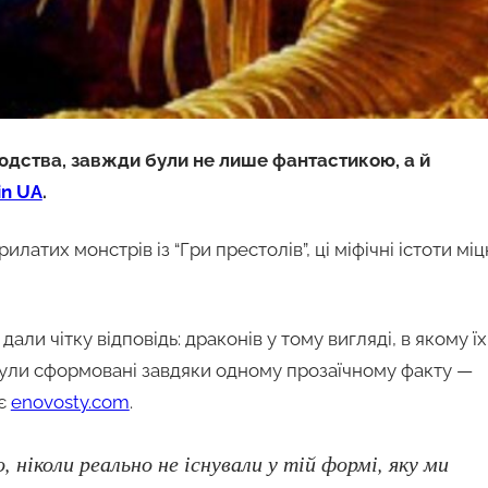
юдства, завжди були не лише фантастикою, а й
in UA
.
рилатих монстрів із “Гри престолів”, ці міфічні істоти мі
али чітку відповідь: драконів у тому вигляді, в якому їх
ії були сформовані завдяки одному прозаїчному факту —
яє
enovosty.com
.
, ніколи реально не існували у тій формі, яку ми