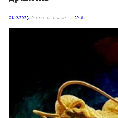
01.12.2025
–
Антоніна Бардак
–
ЦІКАВЕ