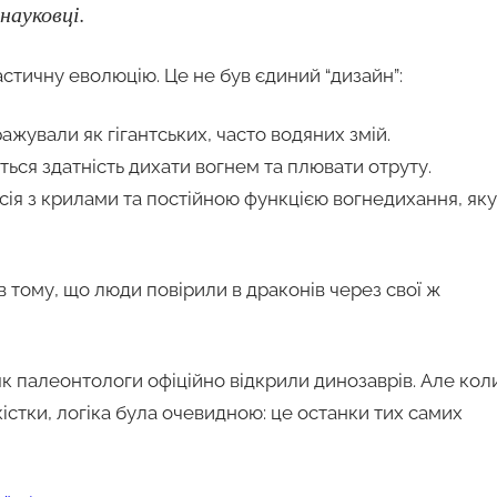
науковці.
тичну еволюцію. Це не був єдиний “дизайн”:
бражували як гігантських, часто водяних змій.
ься здатність дихати вогнем та плювати отруту.
рсія з крилами та постійною функцією вогнедихання, яку
 тому, що люди повірили в драконів через свої ж
як палеонтологи офіційно відкрили динозаврів. Але кол
істки, логіка була очевидною: це останки тих самих