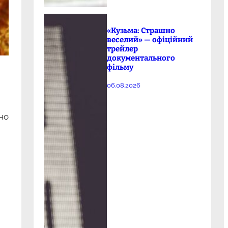
«Кузьма: Страшно
веселий» — офіційний
трейлер
документального
фільму
06.08.2026
цно