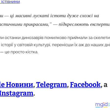
 їстівними
и — ці масивні лускаті істоти дуже схожі на
тастичними прикрасами,” — підкреслюють експерти
оли останки динозаврів помилково приймали за скелети
сторії у світовій культурі, перенісши їх аж до наших дні
— це просто кістка.
le Новини
,
Telegram
,
Facebook
, а
Instagram
.