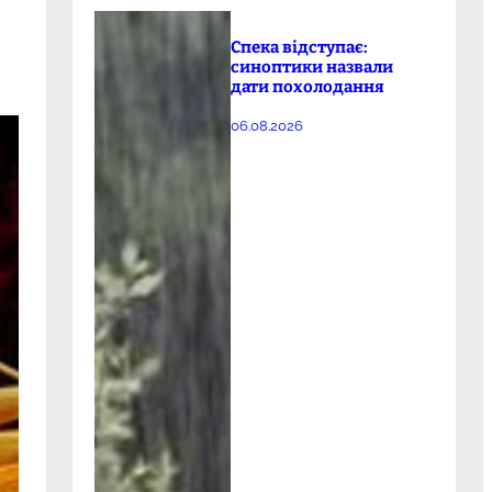
Спека відступає:
синоптики назвали
дати похолодання
06.08.2026