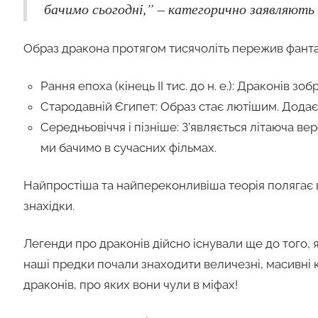
бачимо сьогодні,” – категорично заявляють 
Образ дракона протягом тисячоліть пережив фантас
Рання епоха (кінець II тис. до н. е.): Драконів зо
Стародавній Єгипет: Образ стає лютішим. Додаєт
Середньовіччя і пізніше: З’являється літаюча ве
ми бачимо в сучасних фільмах.
Найпростіша та найпереконливіша теорія полягає в
знахідки.
Легенди про драконів дійсно існували ще до того, 
наші предки почали знаходити величезні, масивні к
драконів, про яких вони чули в міфах!